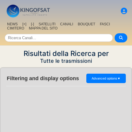
NEWS
[+]
[-]
SATELLITI
CANALI
BOUQUET
FASCI
CIMITERO
MAPPA DEL SITO
Risultati della Ricerca per
Tutte le trasmissioni
Filtering and display options
Advanced options
▼