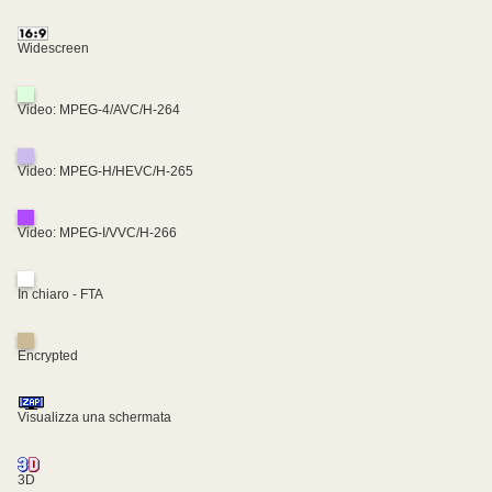
Widescreen
Video: MPEG-4/AVC/H-264
Video: MPEG-H/HEVC/H-265
Video: MPEG-I/VVC/H-266
In chiaro - FTA
Encrypted
Visualizza una schermata
3D