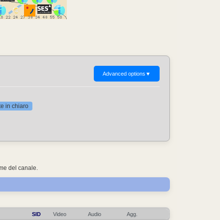
Advanced options
▼
 in chiaro
ome del canale.
SID
Video
Audio
Agg.