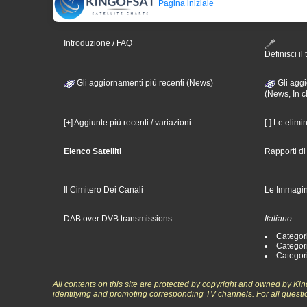
Pagina iniziale
Introduzione / FAQ
Definisci il 
Gli aggiornamenti più recenti (News)
Gli aggi
(News, In c
[+] Aggiunte più recenti / variazioni
[-] Le elimi
Elenco Satelliti
Rapporti d
Il Cimitero Dei Canali
Le Immagin
DAB over DVB transmissions
Italiano
Categori
Categori
Categori
All contents on this site are protected by copyright and owned by Ki
identifying and promoting corresponding TV channels. For all questi