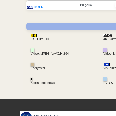
Bulgaria
HOT tv
4K - Ult
8K - Ultra HD
Video: MPEG-4/AVC/H-264
Video: 
Encrypted
Visualiz
+
Storia delle news
DVB-S