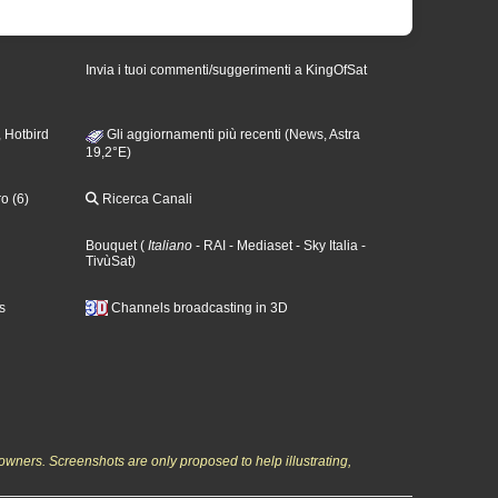
Invia i tuoi commenti/suggerimenti a KingOfSat
 Hotbird
Gli aggiornamenti più recenti (News, Astra
19,2°E)
o (6)
Ricerca Canali
Bouquet
(
Italiano
- RAI
- Mediaset
- Sky Italia
-
TivùSat
)
s
Channels broadcasting in 3D
owners. Screenshots are only proposed to help illustrating,