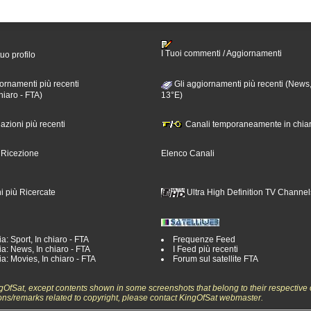
I Tuoi commenti / Aggiornamenti
tuo profilo
ornamenti più recenti
Gli aggiornamenti più recenti (News,
hiaro - FTA)
13°E)
nazioni più recenti
Canali temporaneamente in chiar
i Ricezione
Elenco Canali
i più Ricercate
Ultra High Definition TV Channel
a: Sport, In chiaro - FTA
Frequenze Feed
a: News, In chiaro - FTA
I Feed più recenti
a: Movies, In chiaro - FTA
Forum sul satellite FTA
ngOfSat, except contents shown in some screenshots that belong to their respective 
ons/remarks related to copyright, please contact KingOfSat webmaster.