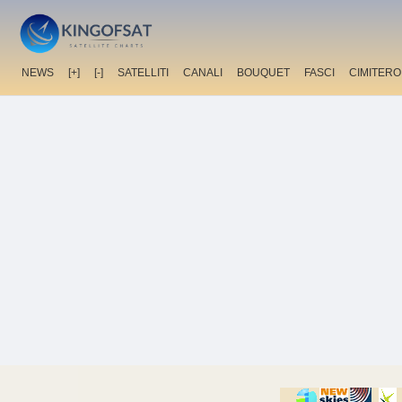
NEWS
[+]
[-]
SATELLITI
CANALI
BOUQUET
FASCI
CIMITERO