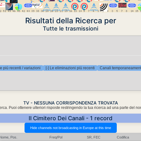
Risultati della Ricerca per
Tutte le trasmissioni
e più recenti / variazioni
[-] Le eliminazioni più recenti
Canali temporaneamente
TV - NESSUNA CORRISPONDENZA TROVATA
cerca. Puoi ottenere ulteriori risposte restringendo la tua ricerca ad una parte del n
Il Cimitero Dei Canali - 1 record
Nome, Pos.
Freq/Pol
SR, FEC
Codifica