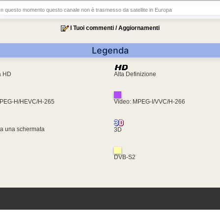
In questo momento questo canale non è trasmesso da satellite in Europa
I Tuoi commenti / Aggiornamenti
Legenda
ra HD
Alta Definizione
MPEG-H/HEVC/H-265
Video: MPEG-I/VVC/H-266
za una schermata
3D
DVB-S2