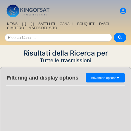
NEWS
[+]
[-]
SATELLITI
CANALI
BOUQUET
FASCI
CIMITERO
MAPPA DEL SITO
Risultati della Ricerca per
Tutte le trasmissioni
Filtering and display options
Advanced options
▼