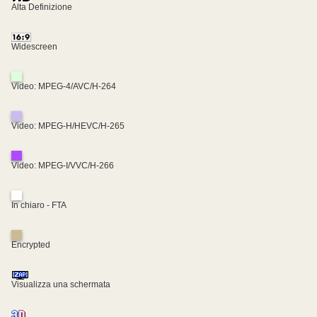
Alta Definizione
Widescreen
Video: MPEG-4/AVC/H-264
Video: MPEG-H/HEVC/H-265
Video: MPEG-I/VVC/H-266
In chiaro - FTA
Encrypted
Visualizza una schermata