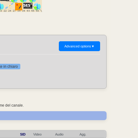
Advanced options
▼
 in chiaro
ome del canale.
SID
Video
Audio
Agg.