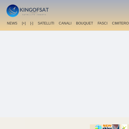
NEWS
[+]
[-]
SATELLITI
CANALI
BOUQUET
FASCI
CIMITERO