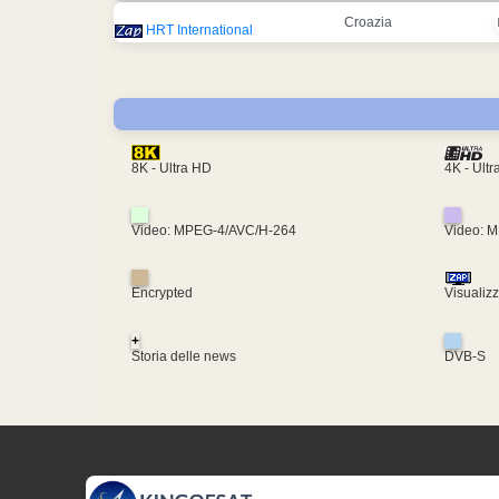
Croazia
HRT International
4K - Ult
8K - Ultra HD
Video: MPEG-4/AVC/H-264
Video: 
Encrypted
Visualiz
+
Storia delle news
DVB-S