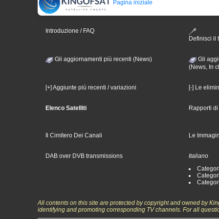
Pagina iniziale
Introduzione / FAQ
Definisci il 
Gli aggiornamenti più recenti (News)
Gli aggi
(News, In c
[+] Aggiunte più recenti / variazioni
[-] Le elimi
Elenco Satelliti
Rapporti d
Il Cimitero Dei Canali
Le Immagin
DAB over DVB transmissions
Italiano
Categori
Categori
Categori
All contents on this site are protected by copyright and owned by Ki
identifying and promoting corresponding TV channels. For all questi