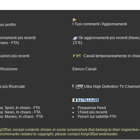
I Tuoi commenti / Aggiornamenti
tuo profilo
ornamenti più recenti
Gli aggiornamenti più recenti (News,
hiaro - FTA)
13°E)
nazioni più recenti
Canali temporaneamente in chiar
i Ricezione
Elenco Canali
i più Ricercate
Ultra High Definition TV Channel
a: Sport, In chiaro - FTA
Frequenze Feed
a: News, In chiaro - FTA
I Feed più recenti
a: Movies, In chiaro - FTA
Forum sul satellite FTA
ngOfSat, except contents shown in some screenshots that belong to their respective 
ons/remarks related to copyright, please contact KingOfSat webmaster.