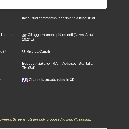
Invia i tuoi commenti/suggerimenti a KingOfSat
 Hotbird
Gli aggiornamenti più recenti (News, Astra
19,2°E)
o (7)
Ricerca Canali
Bouquet
(
Italiano
- RAI
- Mediaset
- Sky Italia
-
TivùSat
)
s
Channels broadcasting in 3D
owners. Screenshots are only proposed to help illustrating,