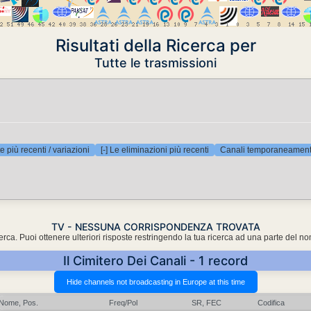
Risultati della Ricerca per
Tutte le trasmissioni
e più recenti / variazioni
[-] Le eliminazioni più recenti
Canali temporaneamente
TV - NESSUNA CORRISPONDENZA TROVATA
cerca. Puoi ottenere ulteriori risposte restringendo la tua ricerca ad una parte del n
Il Cimitero Dei Canali - 1 record
Nome, Pos.
Freq/Pol
SR, FEC
Codifica