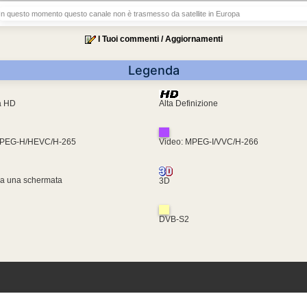
In questo momento questo canale non è trasmesso da satellite in Europa
I Tuoi commenti / Aggiornamenti
Legenda
ra HD
Alta Definizione
MPEG-H/HEVC/H-265
Video: MPEG-I/VVC/H-266
za una schermata
3D
DVB-S2