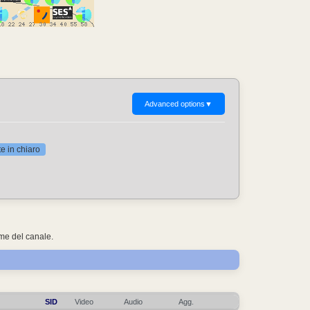
Advanced options
▼
 in chiaro
ome del canale.
SID
Video
Audio
Agg.