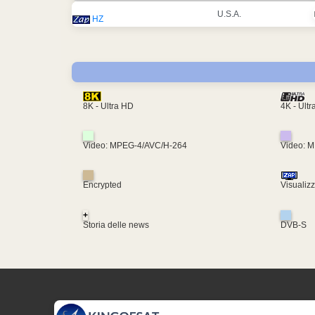
U.S.A.
HZ
4K - Ult
8K - Ultra HD
Video: MPEG-4/AVC/H-264
Video: 
Encrypted
Visualiz
+
Storia delle news
DVB-S