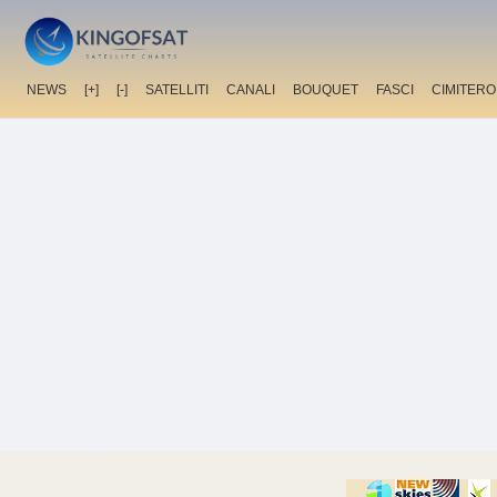
NEWS
[+]
[-]
SATELLITI
CANALI
BOUQUET
FASCI
CIMITERO