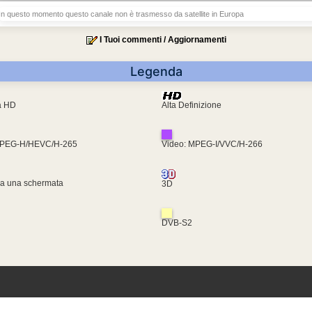
In questo momento questo canale non è trasmesso da satellite in Europa
I Tuoi commenti / Aggiornamenti
Legenda
ra HD
Alta Definizione
MPEG-H/HEVC/H-265
Video: MPEG-I/VVC/H-266
za una schermata
3D
DVB-S2