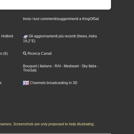
Invia i tuoi commenti/suggerimenti a KingOfSat
 Hotbird
Gli aggiornamenti più recenti (News, Astra
19,2°E)
o (6)
Ricerca Canali
Bouquet
(
Italiano
- RAI
- Mediaset
- Sky Italia
-
TivùSat
)
s
Channels broadcasting in 3D
owners. Screenshots are only proposed to help illustrating,