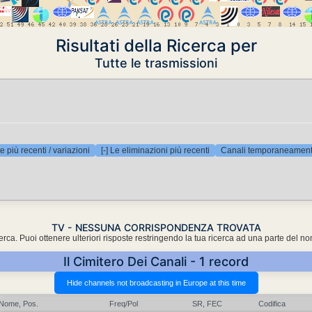
Risultati della Ricerca per
Tutte le trasmissioni
e più recenti / variazioni
[-] Le eliminazioni più recenti
Canali temporaneamente
TV - NESSUNA CORRISPONDENZA TROVATA
cerca. Puoi ottenere ulteriori risposte restringendo la tua ricerca ad una parte del n
Il Cimitero Dei Canali - 1 record
Nome, Pos.
Freq/Pol
SR, FEC
Codifica