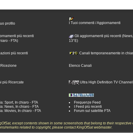
I Tuoi commenti / Aggiornamenti
tuo profilo
ornamenti più recenti
Gli aggiornamenti più recenti (News,
hiaro - FTA)
13°E)
nazioni più recenti
Canali temporaneamente in chiar
i Ricezione
Elenco Canali
i più Ricercate
Ultra High Definition TV Channel
a: Sport, In chiaro - FTA
Frequenze Feed
a: News, In chiaro - FTA
I Feed più recenti
a: Movies, In chiaro - FTA
Forum sul satellite FTA
ngOfSat, except contents shown in some screenshots that belong to their respective 
ons/remarks related to copyright, please contact KingOfSat webmaster.