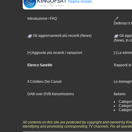
Pagina iniziale
Introduzione / FAQ
Definisci il 
Gli aggiornamenti più recenti (News)
Gli aggi
(News, In c
[+] Aggiunte più recenti / variazioni
[-] Le elimi
Elenco Satelliti
Rapporti d
Il Cimitero Dei Canali
Le Immagin
DAB over DVB transmissions
Italiano
Categori
Categori
Categori
All contents on this site are protected by copyright and owned by Ki
identifying and promoting corresponding TV channels. For all questi