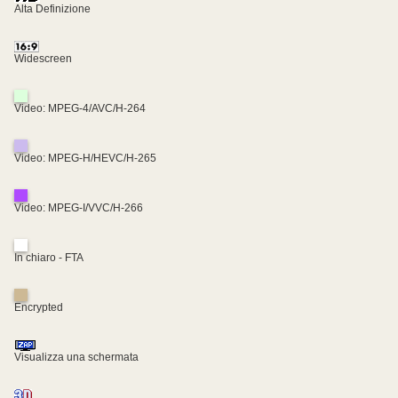
Alta Definizione
Widescreen
Video: MPEG-4/AVC/H-264
Video: MPEG-H/HEVC/H-265
Video: MPEG-I/VVC/H-266
In chiaro - FTA
Encrypted
Visualizza una schermata