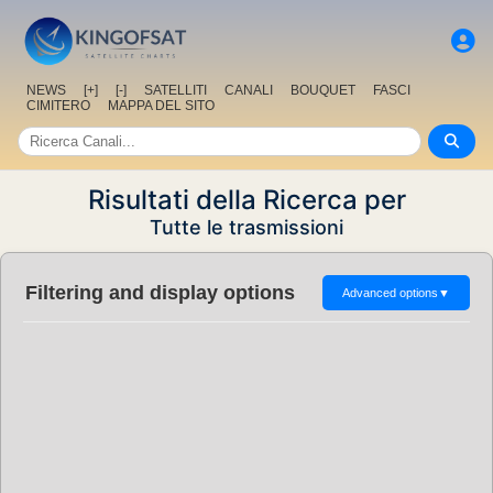
NEWS
[+]
[-]
SATELLITI
CANALI
BOUQUET
FASCI
CIMITERO
MAPPA DEL SITO
Risultati della Ricerca per
Tutte le trasmissioni
Filtering and display options
Advanced options
▼