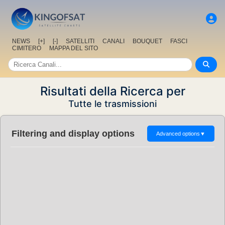
NEWS
[+]
[-]
SATELLITI
CANALI
BOUQUET
FASCI
CIMITERO
MAPPA DEL SITO
Risultati della Ricerca per
Tutte le trasmissioni
Filtering and display options
Advanced options
▼