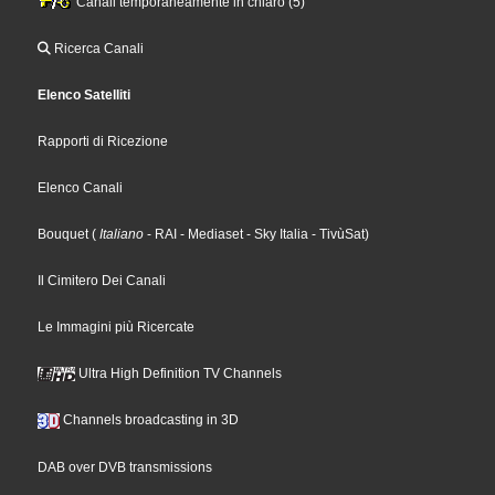
Canali temporaneamente in chiaro (5)
Ricerca Canali
Elenco Satelliti
Rapporti di Ricezione
Elenco Canali
Bouquet
(
Italiano
- RAI
- Mediaset
- Sky Italia
- TivùSat
)
Il Cimitero Dei Canali
Le Immagini più Ricercate
Ultra High Definition TV Channels
Channels broadcasting in 3D
DAB over DVB transmissions