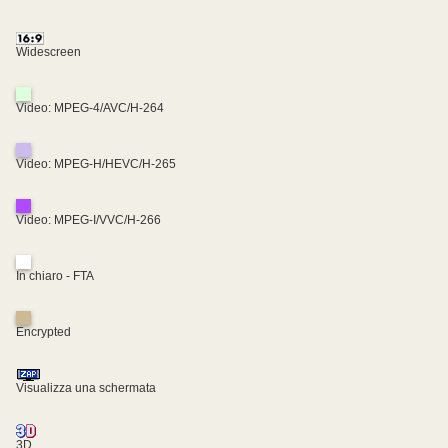
Widescreen
Video: MPEG-4/AVC/H-264
Video: MPEG-H/HEVC/H-265
Video: MPEG-I/VVC/H-266
In chiaro - FTA
Encrypted
Visualizza una schermata
3D