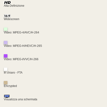
Alta Definizione
Widescreen
Video: MPEG-4/AVC/H-264
Video: MPEG-H/HEVC/H-265
Video: MPEG-I/VVC/H-266
In chiaro - FTA
Encrypted
Visualizza una schermata