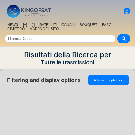
NEWS
[+]
[-]
SATELLITI
CANALI
BOUQUET
FASCI
CIMITERO
MAPPA DEL SITO
Risultati della Ricerca per
Tutte le trasmissioni
Filtering and display options
Advanced options
▼