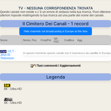
TV - NESSUNA CORRISPONDENZA TROVATA
Questo canale non esiste o c´è un errore di sintassi nella tua ricerca. Puoi ottenere
ulteriori risposte restringendo la tua ricerca ad una parte del nome del canale.
Il Cimitero Dei Canali - 1 record
SR,
Nome
Nome, Pos.
Freq/Pol
Codifica
Agg.
FEC
J.E.T -
In questo momento questo canale non è trasmesso da satellite in Europa
Jeux Et
Télévision
I Tuoi commenti / Aggiornamenti
Legenda
8K - Ultra HD
4K - Ultra HD