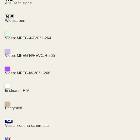
Alta Definizione
Widescreen
Video: MPEG-4/AVC/H-264
Video: MPEG-H/HEVC/H-265
Video: MPEG-I/VVC/H-266
In chiaro - FTA
Encrypted
Visualizza una schermata