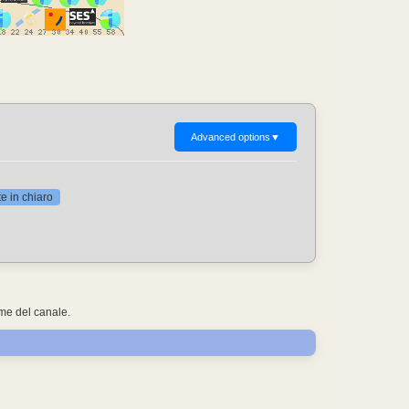
Advanced options
▼
 in chiaro
ome del canale.