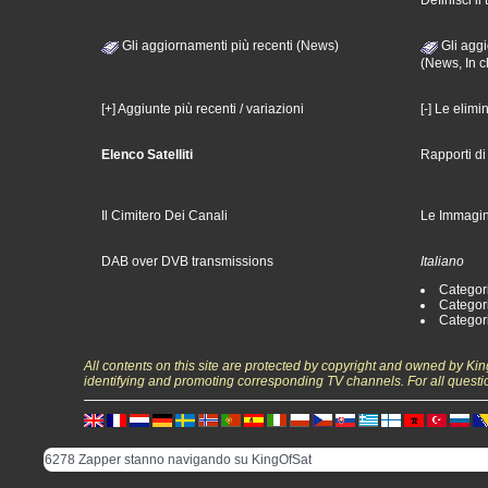
Gli aggiornamenti più recenti (News)
Gli aggi
(News, In c
[+] Aggiunte più recenti / variazioni
[-] Le elimi
Elenco Satelliti
Rapporti d
Il Cimitero Dei Canali
Le Immagin
DAB over DVB transmissions
Italiano
Categori
Categori
Categori
All contents on this site are protected by copyright and owned by Ki
identifying and promoting corresponding TV channels. For all questi
6278 Zapper stanno navigando su KingOfSat