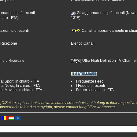
ornamenti più recenti
Gli aggiornamenti più recenti (News,
hiaro - FTA)
13°E)
nazioni più recenti
Canali temporaneamente in chiar
i Ricezione
Elenco Canali
i più Ricercate
Ultra High Definition TV Channel
a: Sport, In chiaro - FTA
Frequenze Feed
a: News, In chiaro - FTA
I Feed più recenti
a: Movies, In chiaro - FTA
Forum sul satellite FTA
ngOfSat, except contents shown in some screenshots that belong to their respective 
ons/remarks related to copyright, please contact KingOfSat webmaster.