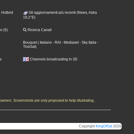
 Hotbird
Gli aggiornamenti più recenti (News, Astra
19,2°E)
o (5)
Ricerca Canali
Bouquet
(
Italiano
- RAI
- Mediaset
- Sky Italia
-
TivùSat
)
s
Channels broadcasting in 3D
owners. Screenshots are only proposed to help illustrating,
Copyright
KingOfSat
2026