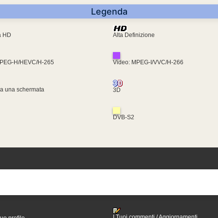
Legenda
ra HD
Alta Definizione
MPEG-H/HEVC/H-265
Video: MPEG-I/VVC/H-266
za una schermata
3D
DVB-S2
I Tuoi commenti / Aggiornamenti
tuo profilo