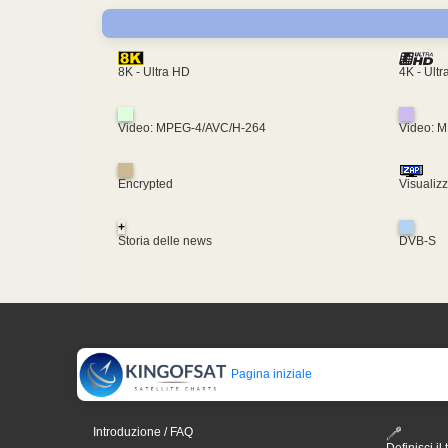
4K - Ult
8K - Ultra HD
Video: MPEG-4/AVC/H-264
Video: 
Encrypted
Visualiz
+
Storia delle news
DVB-S
Pagina iniziale
Introduzione / FAQ
Definisci il 