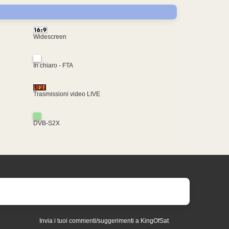
Widescreen
In chiaro - FTA
Trasmissioni video LIVE
DVB-S2X
Invia i tuoi commenti/suggerimenti a KingOfSat