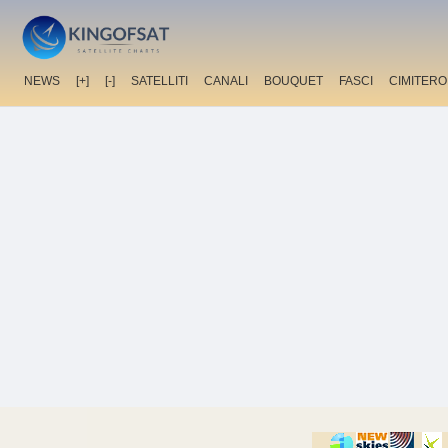
NEWS
[+]
[-]
SATELLITI
CANALI
BOUQUET
FASCI
CIMITERO