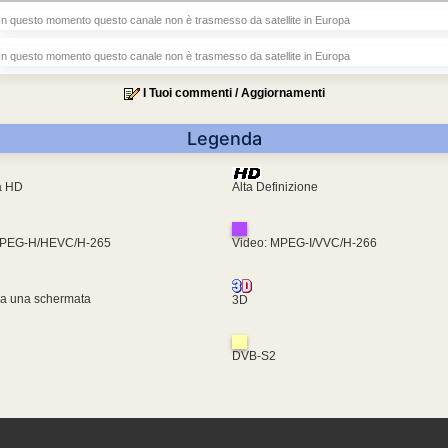
In questo momento questo canale non è trasmesso da satellite in Europa
In questo momento questo canale non è trasmesso da satellite in Europa
I Tuoi commenti / Aggiornamenti
Legenda
ra HD
Alta Definizione
MPEG-H/HEVC/H-265
Video: MPEG-I/VVC/H-266
za una schermata
3D
DVB-S2