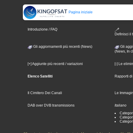
Pagina iniziale
Introduzione / FAQ
Definisci il 
Gli aggiornamenti più recenti (News)
Gli aggi
(News, In c
[+] Aggiunte più recenti / variazioni
[-] Le elimi
Elenco Satelliti
Rapporti d
Il Cimitero Dei Canali
Le Immagin
DAB over DVB transmissions
Italiano
Categori
Categori
Categori