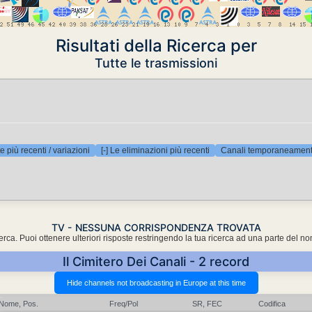
Risultati della Ricerca per
Tutte le trasmissioni
e più recenti / variazioni
[-] Le eliminazioni più recenti
Canali temporaneamente
TV - NESSUNA CORRISPONDENZA TROVATA
cerca. Puoi ottenere ulteriori risposte restringendo la tua ricerca ad una parte del n
Il Cimitero Dei Canali - 2 record
Nome, Pos.
Freq/Pol
SR, FEC
Codifica