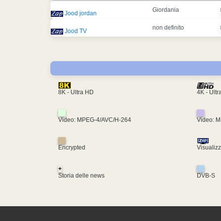
Giordania
Jood jordan
non definito
Jood TV
4K - Ult
8K - Ultra HD
Video: MPEG-4/AVC/H-264
Video: 
Encrypted
Visualiz
+
Storia delle news
DVB-S