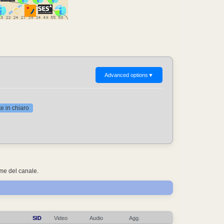
Advanced options
▼
 in chiaro
ome del canale.
SID
Video
Audio
Agg.