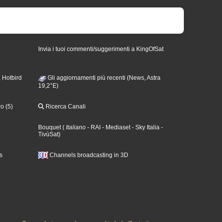
Invia i tuoi commenti/suggerimenti a KingOfSat
 Hotbird
Gli aggiornamenti più recenti (News, Astra
19,2°E)
o (5)
Ricerca Canali
Bouquet
(
Italiano
- RAI
- Mediaset
- Sky Italia
-
TivùSat
)
s
Channels broadcasting in 3D