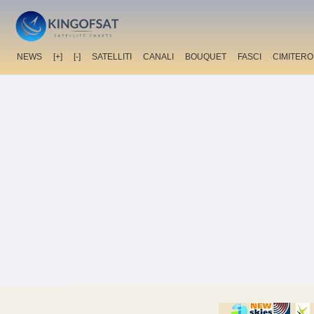
NEWS
[+]
[-]
SATELLITI
CANALI
BOUQUET
FASCI
CIMITERO