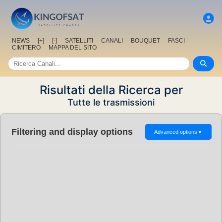
NEWS
[+]
[-]
SATELLITI
CANALI
BOUQUET
FASCI
CIMITERO
MAPPA DEL SITO
Risultati della Ricerca per
Tutte le trasmissioni
Filtering and display options
Advanced options
▼