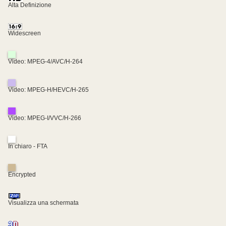
Alta Definizione
Widescreen
Video: MPEG-4/AVC/H-264
Video: MPEG-H/HEVC/H-265
Video: MPEG-I/VVC/H-266
In chiaro - FTA
Encrypted
Visualizza una schermata