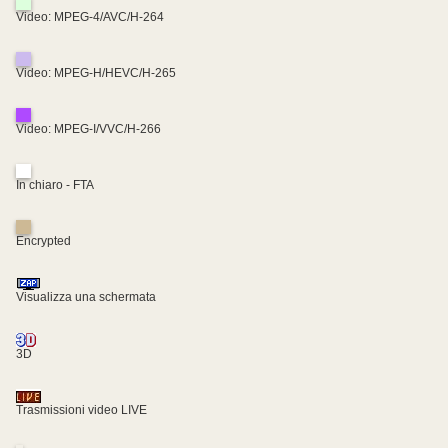
Video: MPEG-4/AVC/H-264
Video: MPEG-H/HEVC/H-265
Video: MPEG-I/VVC/H-266
In chiaro - FTA
Encrypted
Visualizza una schermata
3D
Trasmissioni video LIVE