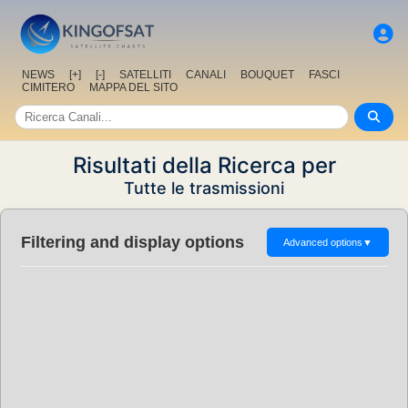
NEWS
[+]
[-]
SATELLITI
CANALI
BOUQUET
FASCI
CIMITERO
MAPPA DEL SITO
Risultati della Ricerca per
Tutte le trasmissioni
Filtering and display options
Advanced options
▼