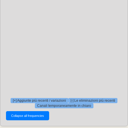
[+] Aggiunte più recenti / variazioni
[-] Le eliminazioni più recenti
Canali temporaneamente in chiaro