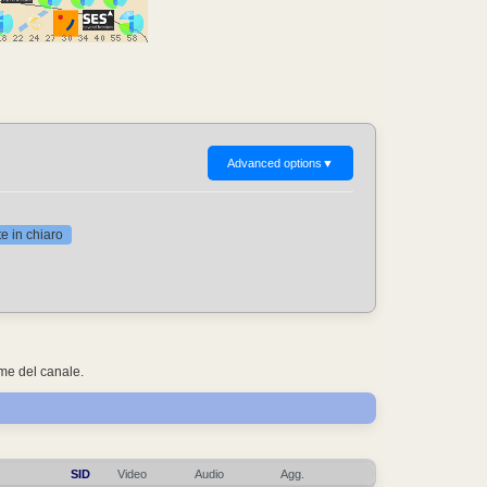
Advanced options
▼
 in chiaro
ome del canale.
SID
Video
Audio
Agg.