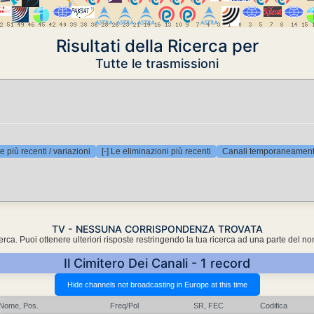
Risultati della Ricerca per
Tutte le trasmissioni
e più recenti / variazioni
[-] Le eliminazioni più recenti
Canali temporaneamente
TV - NESSUNA CORRISPONDENZA TROVATA
cerca. Puoi ottenere ulteriori risposte restringendo la tua ricerca ad una parte del n
Il Cimitero Dei Canali - 1 record
Nome, Pos.
Freq/Pol
SR, FEC
Codifica