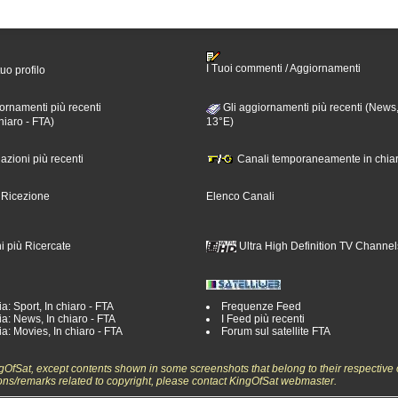
I Tuoi commenti / Aggiornamenti
tuo profilo
ornamenti più recenti
Gli aggiornamenti più recenti (News,
hiaro - FTA)
13°E)
nazioni più recenti
Canali temporaneamente in chiar
i Ricezione
Elenco Canali
i più Ricercate
Ultra High Definition TV Channel
a: Sport, In chiaro - FTA
Frequenze Feed
a: News, In chiaro - FTA
I Feed più recenti
a: Movies, In chiaro - FTA
Forum sul satellite FTA
ngOfSat, except contents shown in some screenshots that belong to their respective 
ons/remarks related to copyright, please contact KingOfSat webmaster.