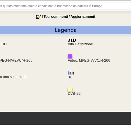
In questo momento questo canale non è trasmesso da satellite in Europa
I Tuoi commenti / Aggiornamenti
Legenda
ra HD
Alta Definizione
MPEG-H/HEVC/H-265
Video: MPEG-I/VVC/H-266
za una schermata
3D
DVB-S2