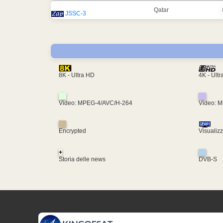
Qatar
JSSC-3
4K - Ult
8K - Ultra HD
Video: MPEG-4/AVC/H-264
Video: 
Encrypted
Visualiz
+
Storia delle news
DVB-S