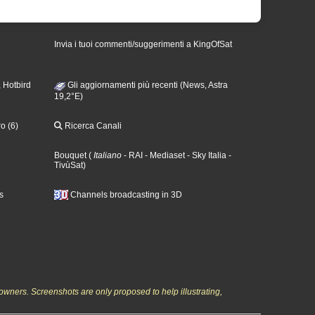
Invia i tuoi commenti/suggerimenti a KingOfSat
 Hotbird
Gli aggiornamenti più recenti (News, Astra
19,2°E)
o (6)
Ricerca Canali
Bouquet
(
Italiano
- RAI
- Mediaset
- Sky Italia
-
TivùSat
)
s
Channels broadcasting in 3D
owners. Screenshots are only proposed to help illustrating,