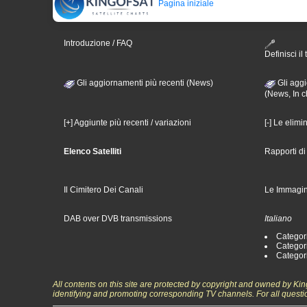
Pagina iniziale
Introduzione / FAQ
Definisci il 
Gli aggiornamenti più recenti (News)
Gli aggi
(News, In c
[+] Aggiunte più recenti / variazioni
[-] Le elimi
Elenco Satelliti
Rapporti d
Il Cimitero Dei Canali
Le Immagin
DAB over DVB transmissions
Italiano
Categori
Categori
Categori
All contents on this site are protected by copyright and owned by Ki
identifying and promoting corresponding TV channels. For all questi