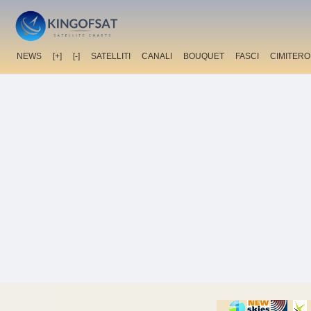
NEWS
[+]
[-]
SATELLITI
CANALI
BOUQUET
FASCI
CIMITERO