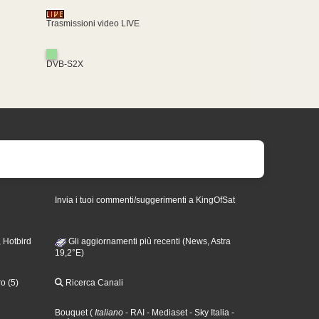
Trasmissioni video LIVE
DVB-S2X
Invia i tuoi commenti/suggerimenti a KingOfSat
 Hotbird
Gli aggiornamenti più recenti (News, Astra
19,2°E)
o (5)
Ricerca Canali
Bouquet
(
Italiano
- RAI
- Mediaset
- Sky Italia
-