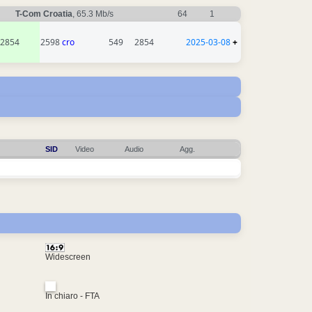
T-Com Croatia
, 65.3 Mb/s
64
1
2854
2598
cro
549
2854
2025-03-08
+
SID
Video
Audio
Agg.
Widescreen
In chiaro - FTA