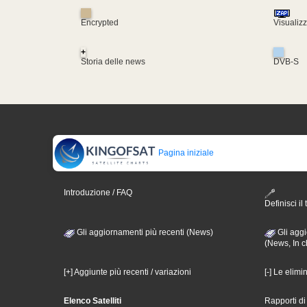
Encrypted
Visualiz
+
Storia delle news
DVB-S
Pagina iniziale
Introduzione / FAQ
Definisci il 
Gli aggiornamenti più recenti (News)
Gli aggi
(News, In c
[+] Aggiunte più recenti / variazioni
[-] Le elimi
Elenco Satelliti
Rapporti d