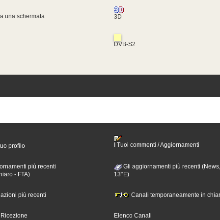
za una schermata
3D
DVB-S2
I Tuoi commenti / Aggiornamenti
tuo profilo
ornamenti più recenti
Gli aggiornamenti più recenti (News,
hiaro - FTA)
13°E)
nazioni più recenti
Canali temporaneamente in chiar
i Ricezione
Elenco Canali