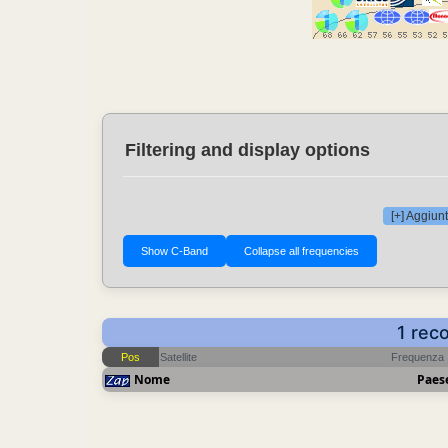
Filtering and display options
[+] Aggiunt
1 rec
Pos
Satellite
Frequenza
Nome
Paes