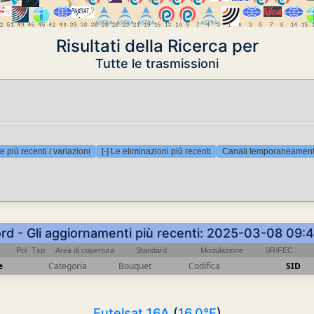
Risultati della Ricerca per
Tutte le trasmissioni
e più recenti / variazioni
[-] Le eliminazioni più recenti
Canali temporaneamente
ord - Gli aggiornamenti più recenti: 2025-03-08 09:
Pol
Txp
Area di copertura
Standard
Modulazione
SR/FEC
e
Categoria
Bouquet
Codifica
SID
Eutelsat 16A
(
16.0°E
)