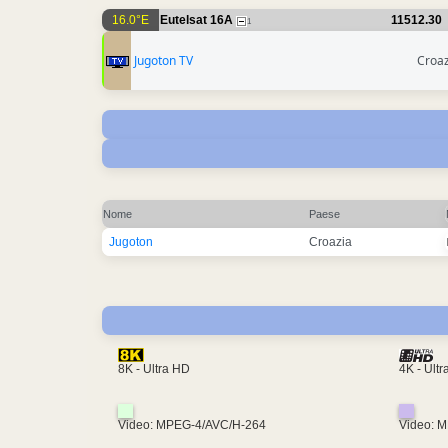
16.0°E
Eutelsat 16A
11512.30
1
Jugoton TV
Croaz
Nome
Paese
Jugoton
Croazia
4K - Ult
8K - Ultra HD
Video: MPEG-4/AVC/H-264
Video: 