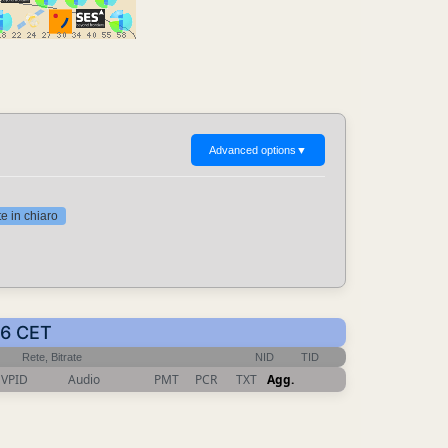
Advanced options
▼
 in chiaro
46 CET
Rete, Bitrate
NID
TID
VPID
Audio
PMT
PCR
TXT
Agg.