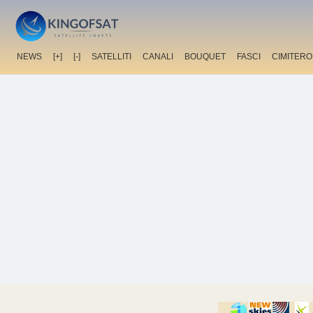
NEWS
[+]
[-]
SATELLITI
CANALI
BOUQUET
FASCI
CIMITERO