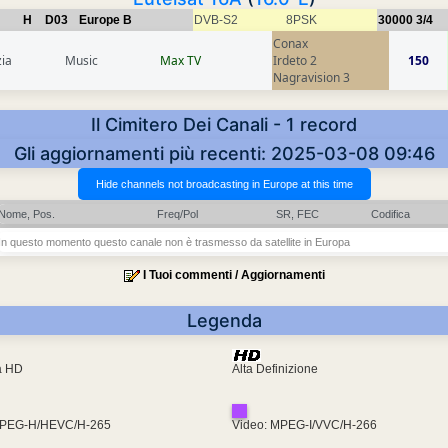
H
D03
Europe B
DVB-S2
8PSK
30000
3/4
Conax
ia
Music
Max TV
Irdeto 2
150
Nagravision 3
Il Cimitero Dei Canali - 1 record
Gli aggiornamenti più recenti: 2025-03-08 09:46
Nome, Pos.
Freq/Pol
SR, FEC
Codifica
In questo momento questo canale non è trasmesso da satellite in Europa
I Tuoi commenti / Aggiornamenti
Legenda
ra HD
Alta Definizione
MPEG-H/HEVC/H-265
Video: MPEG-I/VVC/H-266