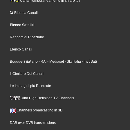
Canali temporaneamente in chiaro (7)
Ricerca Canali
Elenco Satelliti
Rapporti di Ricezione
Elenco Canali
Bouquet
(
Italiano
- RAI
- Mediaset
- Sky Italia
- TivùSat
)
Il Cimitero Dei Canali
Le Immagini più Ricercate
Ultra High Definition TV Channels
Channels broadcasting in 3D
DAB over DVB transmissions