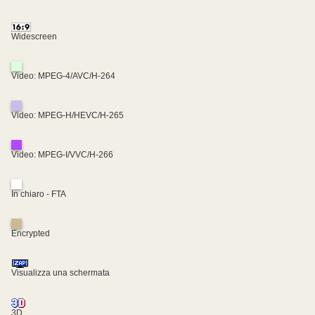
Widescreen
Video: MPEG-4/AVC/H-264
Video: MPEG-H/HEVC/H-265
Video: MPEG-I/VVC/H-266
In chiaro - FTA
Encrypted
Visualizza una schermata
3D