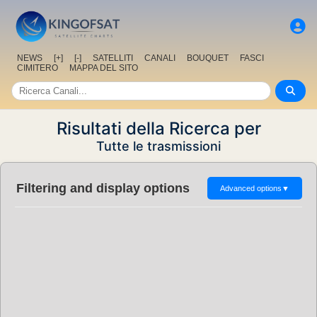
NEWS
[+]
[-]
SATELLITI
CANALI
BOUQUET
FASCI
CIMITERO
MAPPA DEL SITO
Risultati della Ricerca per
Tutte le trasmissioni
Filtering and display options
Advanced options
▼