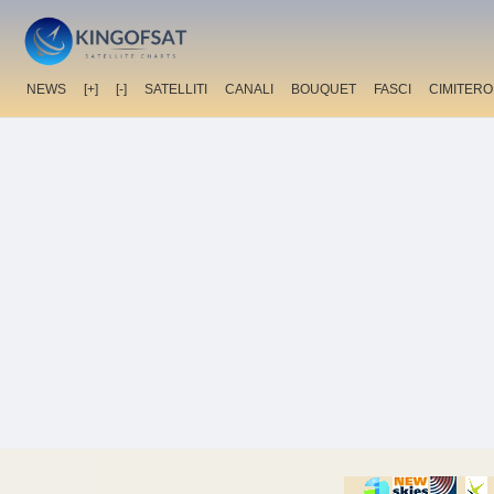
NEWS
[+]
[-]
SATELLITI
CANALI
BOUQUET
FASCI
CIMITERO