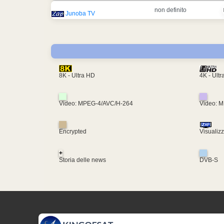
non definito
Junoba TV
4K - Ult
8K - Ultra HD
Video: MPEG-4/AVC/H-264
Video: 
Encrypted
Visualiz
+
Storia delle news
DVB-S