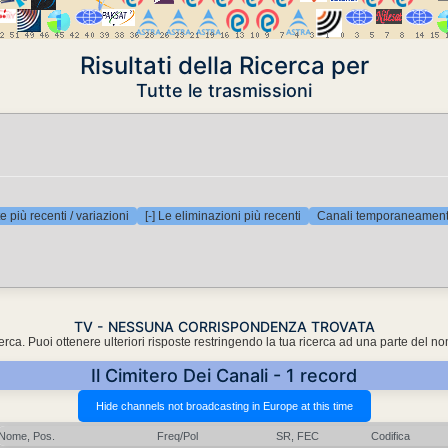
Risultati della Ricerca per
Tutte le trasmissioni
e più recenti / variazioni
[-] Le eliminazioni più recenti
Canali temporaneamente
TV - NESSUNA CORRISPONDENZA TROVATA
cerca. Puoi ottenere ulteriori risposte restringendo la tua ricerca ad una parte del n
Il Cimitero Dei Canali - 1 record
Nome, Pos.
Freq/Pol
SR, FEC
Codifica