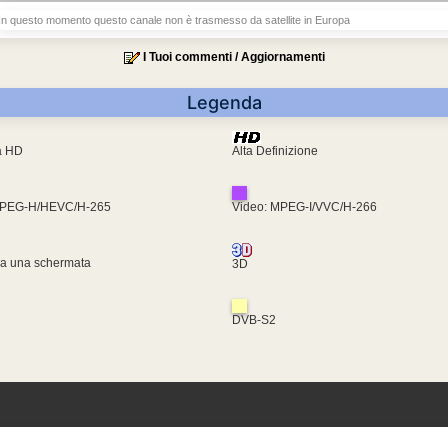
In questo momento questo canale non è trasmesso da satellite in Europa
I Tuoi commenti / Aggiornamenti
Legenda
ra HD
Alta Definizione
MPEG-H/HEVC/H-265
Video: MPEG-I/VVC/H-266
za una schermata
3D
DVB-S2