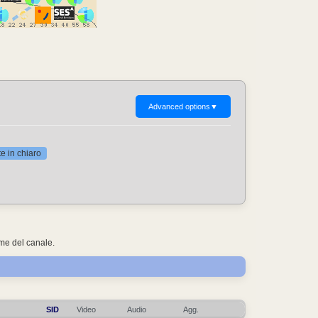
Advanced options
▼
 in chiaro
ome del canale.
SID
Video
Audio
Agg.