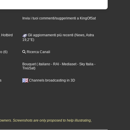
Invia i tuoi commenti/suggerimenti a KingOfSat
 Hotbird
Gli aggiornamenti più recenti (News, Astra
19,2°E)
o (6)
Ricerca Canali
Bouquet
(
Italiano
- RAI
- Mediaset
- Sky Italia
-
TivùSat
)
s
Channels broadcasting in 3D
owners. Screenshots are only proposed to help illustrating,