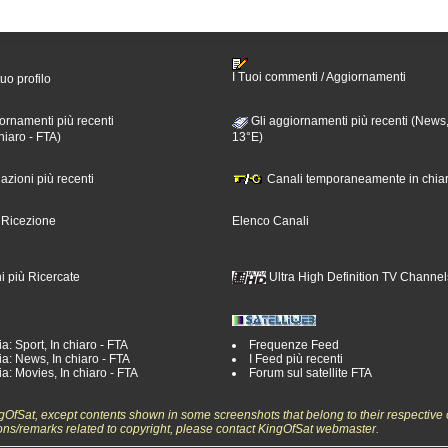
I Tuoi commenti / Aggiornamenti
tuo profilo
ornamenti più recenti
Gli aggiornamenti più recenti (News,
hiaro - FTA)
13°E)
nazioni più recenti
Canali temporaneamente in chiar
i Ricezione
Elenco Canali
i più Ricercate
Ultra High Definition TV Channel
a: Sport, In chiaro - FTA
Frequenze Feed
a: News, In chiaro - FTA
I Feed più recenti
a: Movies, In chiaro - FTA
Forum sul satellite FTA
ngOfSat, except contents shown in some screenshots that belong to their respective 
ons/remarks related to copyright, please contact KingOfSat webmaster.