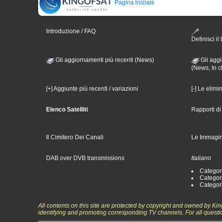
Pagina iniziale
Introduzione / FAQ
Definisci il 
Gli aggiornamenti più recenti (News)
Gli aggi
(News, In c
[+] Aggiunte più recenti / variazioni
[-] Le elimi
Elenco Satelliti
Rapporti d
Il Cimitero Dei Canali
Le Immagin
DAB over DVB transmissions
Italiano
Categori
Categori
Categori
All contents on this site are protected by copyright and owned by Ki
identifying and promoting corresponding TV channels. For all questi