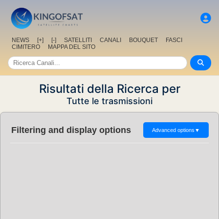
NEWS
[+]
[-]
SATELLITI
CANALI
BOUQUET
FASCI
CIMITERO
MAPPA DEL SITO
Risultati della Ricerca per
Tutte le trasmissioni
Filtering and display options
Advanced options
▼