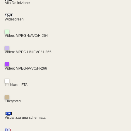
Alta Definizione
Widescreen
Video: MPEG-4/AVC/H-264
Video: MPEG-H/HEVC/H-265
Video: MPEG-I/VVC/H-266
In chiaro - FTA
Encrypted
Visualizza una schermata