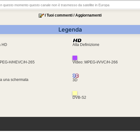
In questo momento questo canale non è trasmesso da satellite in Europa
I Tuoi commenti / Aggiornamenti
Legenda
ra HD
Alta Definizione
MPEG-H/HEVC/H-265
Video: MPEG-I/VVC/H-266
za una schermata
3D
DVB-S2