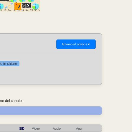
Advanced options
▼
 in chiaro
ome del canale.
SID
Video
Audio
Agg.