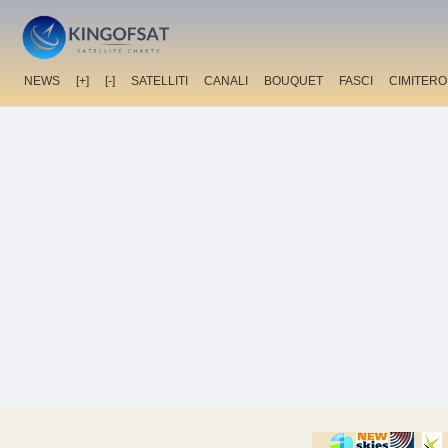
NEWS
[+]
[-]
SATELLITI
CANALI
BOUQUET
FASCI
CIMITERO