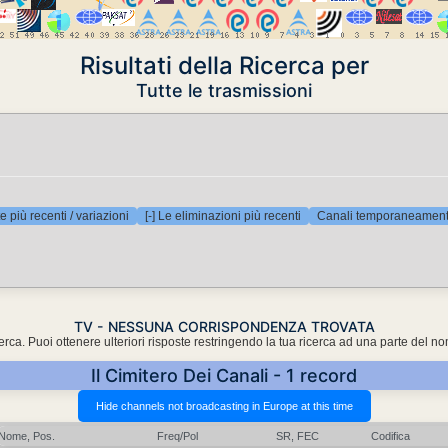
Risultati della Ricerca per
Tutte le trasmissioni
e più recenti / variazioni
[-] Le eliminazioni più recenti
Canali temporaneamente
TV - NESSUNA CORRISPONDENZA TROVATA
cerca. Puoi ottenere ulteriori risposte restringendo la tua ricerca ad una parte del n
Il Cimitero Dei Canali - 1 record
Nome, Pos.
Freq/Pol
SR, FEC
Codifica