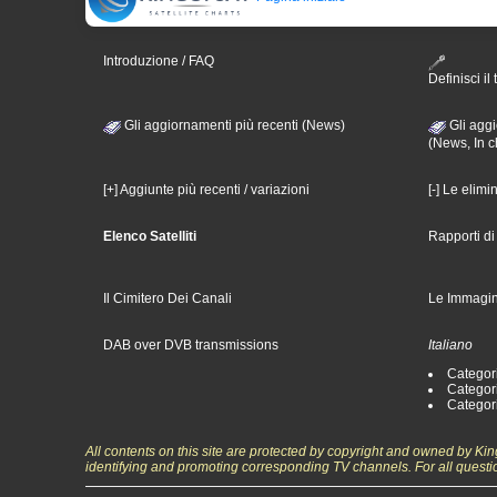
Introduzione / FAQ
Definisci il 
Gli aggiornamenti più recenti (News)
Gli aggi
(News, In c
[+] Aggiunte più recenti / variazioni
[-] Le elimi
Elenco Satelliti
Rapporti d
Il Cimitero Dei Canali
Le Immagin
DAB over DVB transmissions
Italiano
Categori
Categori
Categori
All contents on this site are protected by copyright and owned by Ki
identifying and promoting corresponding TV channels. For all questi