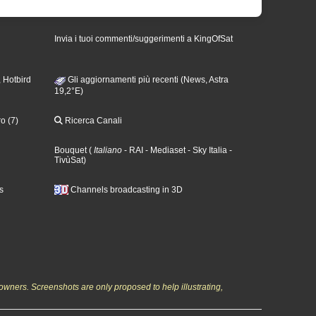
Invia i tuoi commenti/suggerimenti a KingOfSat
 Hotbird
Gli aggiornamenti più recenti (News, Astra
19,2°E)
o (7)
Ricerca Canali
Bouquet
(
Italiano
- RAI
- Mediaset
- Sky Italia
-
TivùSat
)
s
Channels broadcasting in 3D
owners. Screenshots are only proposed to help illustrating,