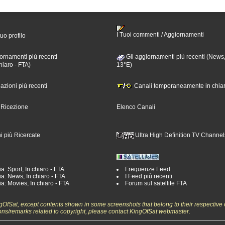
I Tuoi commenti / Aggiornamenti
tuo profilo
ornamenti più recenti
Gli aggiornamenti più recenti (News,
hiaro - FTA)
13°E)
nazioni più recenti
Canali temporaneamente in chiar
i Ricezione
Elenco Canali
i più Ricercate
Ultra High Definition TV Channel
a: Sport, In chiaro - FTA
Frequenze Feed
a: News, In chiaro - FTA
I Feed più recenti
a: Movies, In chiaro - FTA
Forum sul satellite FTA
ngOfSat, except contents shown in some screenshots that belong to their respective 
ons/remarks related to copyright, please contact KingOfSat webmaster.