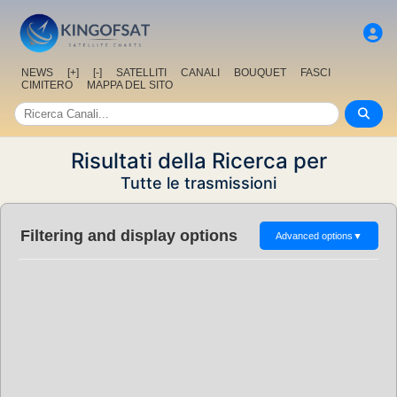
NEWS
[+]
[-]
SATELLITI
CANALI
BOUQUET
FASCI
CIMITERO
MAPPA DEL SITO
Risultati della Ricerca per
Tutte le trasmissioni
Filtering and display options
Advanced options
▼