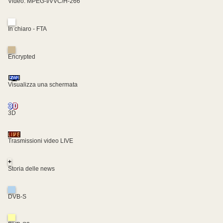
Video: MPEG-I/VVC/H-266
In chiaro - FTA
Encrypted
Visualizza una schermata
3D
Trasmissioni video LIVE
+
Storia delle news
DVB-S