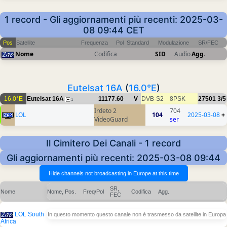
1 record - Gli aggiornamenti più recenti: 2025-03-
08 09:44 CET
Pos
Satellite
Frequenza
Pol
Standard
Modulazione
SR/FEC
Nome
Codifica
SID
Audio
Agg.
Eutelsat 16A
(
16.0°E
)
16.0°E
Eutelsat 16A
11177.60
V
DVB-S2
8PSK
27501
3/5
1
Irdeto 2
704
LOL
104
2025-03-08
+
VideoGuard
ser
Il Cimitero Dei Canali - 1 record
Gli aggiornamenti più recenti: 2025-03-08 09:44
SR,
Nome
Nome, Pos.
Freq/Pol
Codifica
Agg.
FEC
LOL South
In questo momento questo canale non è trasmesso da satellite in Europa
Africa