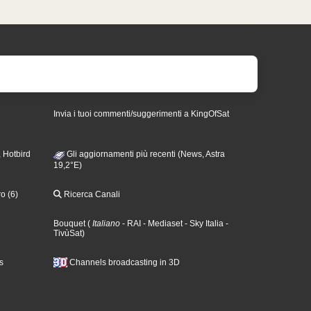
Invia i tuoi commenti/suggerimenti a KingOfSat
 Hotbird
Gli aggiornamenti più recenti (News, Astra
19,2°E)
o (6)
Ricerca Canali
Bouquet
(
Italiano
- RAI
- Mediaset
- Sky Italia
-
TivùSat
)
s
Channels broadcasting in 3D