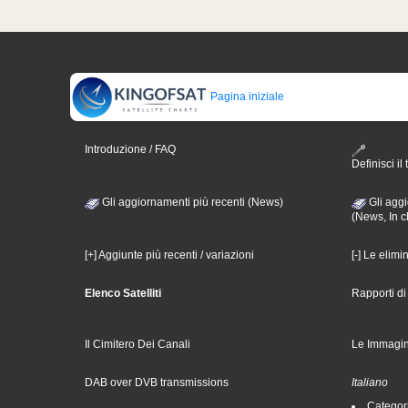
Pagina iniziale
Introduzione / FAQ
Definisci il 
Gli aggiornamenti più recenti (News)
Gli aggi
(News, In c
[+] Aggiunte più recenti / variazioni
[-] Le elimi
Elenco Satelliti
Rapporti d
Il Cimitero Dei Canali
Le Immagin
DAB over DVB transmissions
Italiano
Categori