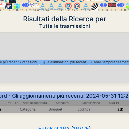
Risultati della Ricerca per
Tutte le trasmissioni
e più recenti / variazioni
[-] Le eliminazioni più recenti
Canali temporaneamente
ord - Gli aggiornamenti più recenti: 2024-05-31 12:
Pol
Txp
Area di copertura
Standard
Modulazione
SR/FEC
e
Categoria
Bouquet
Codifica
SID
Eutelsat 16A
(
16.0°E
)