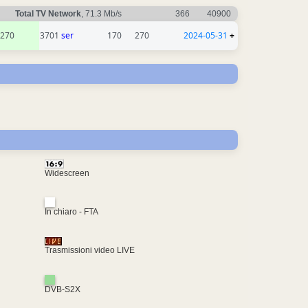
Total TV Network
, 71.3 Mb/s
366
40900
270
3701
ser
170
270
2024-05-31
+
Widescreen
In chiaro - FTA
Trasmissioni video LIVE
DVB-S2X