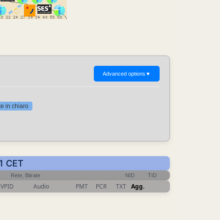
Advanced options
▼
 in chiaro
21 CET
Rete, Bitrate
NID
TID
VPID
Audio
PMT
PCR
TXT
Agg.