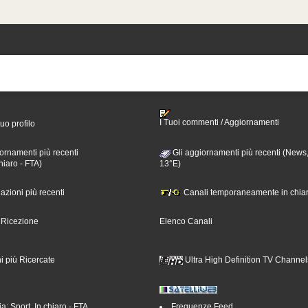
I Tuoi commenti / Aggiornamenti
tuo profilo
ornamenti più recenti
Gli aggiornamenti più recenti (News,
hiaro - FTA)
13°E)
nazioni più recenti
Canali temporaneamente in chiar
i Ricezione
Elenco Canali
i più Ricercate
Ultra High Definition TV Channel
a: Sport, In chiaro - FTA
Frequenze Feed