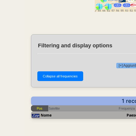
Filtering and display options
[+] Aggiunt
1 rec
Pos
Satellite
Frequenza
Nome
Paes