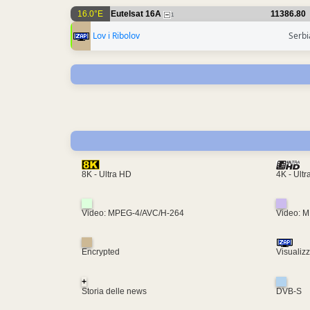
16.0°E
Eutelsat 16A
11386.80
1
Lov i Ribolov
Serbi
4K - Ult
8K - Ultra HD
Video: MPEG-4/AVC/H-264
Video: 
Encrypted
Visualiz
+
Storia delle news
DVB-S