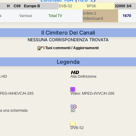
H
C09
Europe B
DVB-S2
8PSK
32000
3/4
Irdeto 2
a
Various
Total TV
1670
VideoGuard
Il Cimitero Dei Canali
NESSUNA CORRISPONDENZA TROVATA
I Tuoi commenti / Aggiornamenti
Legenda
ra HD
Alta Definizione
MPEG-H/HEVC/H-265
Video: MPEG-I/VVC/H-266
za una schermata
3D
DVB-S2