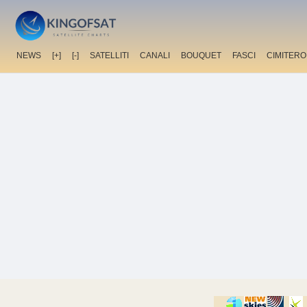
NEWS
[+]
[-]
SATELLITI
CANALI
BOUQUET
FASCI
CIMITERO