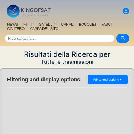
NEWS
[+]
[-]
SATELLITI
CANALI
BOUQUET
FASCI
CIMITERO
MAPPA DEL SITO
Risultati della Ricerca per
Tutte le trasmissioni
Filtering and display options
Advanced options
▼