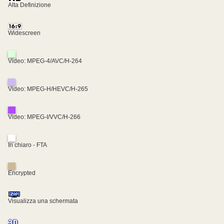
Alta Definizione
Widescreen
Video: MPEG-4/AVC/H-264
Video: MPEG-H/HEVC/H-265
Video: MPEG-I/VVC/H-266
In chiaro - FTA
Encrypted
Visualizza una schermata