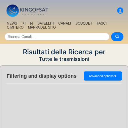
NEWS
[+]
[-]
SATELLITI
CANALI
BOUQUET
FASCI
CIMITERO
MAPPA DEL SITO
Risultati della Ricerca per
Tutte le trasmissioni
Filtering and display options
Advanced options
▼