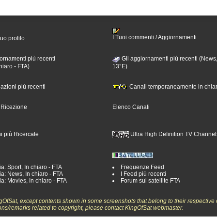
I Tuoi commenti / Aggiornamenti
tuo profilo
ornamenti più recenti
Gli aggiornamenti più recenti (News,
hiaro - FTA)
13°E)
nazioni più recenti
Canali temporaneamente in chiar
i Ricezione
Elenco Canali
i più Ricercate
Ultra High Definition TV Channel
a: Sport, In chiaro - FTA
Frequenze Feed
a: News, In chiaro - FTA
I Feed più recenti
a: Movies, In chiaro - FTA
Forum sul satellite FTA
ngOfSat, except contents shown in some screenshots that belong to their respective 
ons/remarks related to copyright, please contact KingOfSat webmaster.