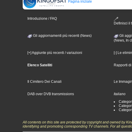
Pagina iniziale
Introduzione / FAQ
Definisci il 
Gli aggiornamenti più recenti (News)
Gli aggi
(News, In c
[+] Aggiunte più recenti / variazioni
[-] Le elimi
Elenco Satelliti
Rapporti d
Il Cimitero Dei Canali
Le Immagin
DAB over DVB transmissions
Italiano
Categori
Categori
Categori
All contents on this site are protected by copyright and owned by Ki
identifying and promoting corresponding TV channels. For all questi