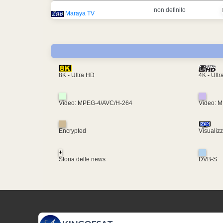
non definito
Maraya TV
4K - Ult
8K - Ultra HD
Video: MPEG-4/AVC/H-264
Video: 
Encrypted
Visualiz
+
Storia delle news
DVB-S