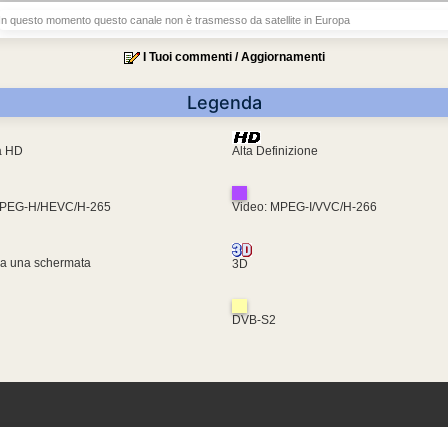
In questo momento questo canale non è trasmesso da satellite in Europa
I Tuoi commenti / Aggiornamenti
Legenda
ra HD
Alta Definizione
MPEG-H/HEVC/H-265
Video: MPEG-I/VVC/H-266
za una schermata
3D
DVB-S2