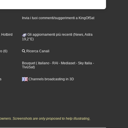
Invia i tuoi commenti/suggerimenti a KingOfSat
 Hotbird
Gli aggiornamenti più recenti (News, Astra
19,2°E)
o (6)
Ricerca Canali
Bouquet
(
Italiano
- RAI
- Mediaset
- Sky Italia
-
TivùSat
)
s
Channels broadcasting in 3D
owners. Screenshots are only proposed to help illustrating,