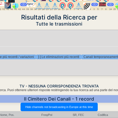
Risultati della Ricerca per
Tutte le trasmissioni
e più recenti / variazioni
[-] Le eliminazioni più recenti
Canali temporaneamente
TV - NESSUNA CORRISPONDENZA TROVATA
cerca. Puoi ottenere ulteriori risposte restringendo la tua ricerca ad una parte del n
Il Cimitero Dei Canali - 1 record
Nome, Pos.
Freq/Pol
SR, FEC
Codifica