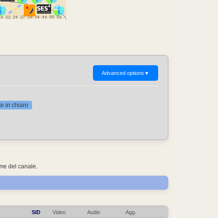
Advanced options
▼
 in chiaro
ome del canale.
SID
Video
Audio
Agg.