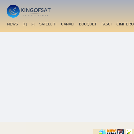
NEWS
[+]
[-]
SATELLITI
CANALI
BOUQUET
FASCI
CIMITERO