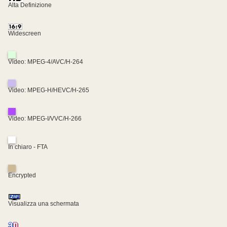
Alta Definizione
Widescreen
Video: MPEG-4/AVC/H-264
Video: MPEG-H/HEVC/H-265
Video: MPEG-I/VVC/H-266
In chiaro - FTA
Encrypted
Visualizza una schermata