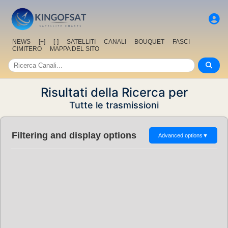
NEWS
[+]
[-]
SATELLITI
CANALI
BOUQUET
FASCI
CIMITERO
MAPPA DEL SITO
Risultati della Ricerca per
Tutte le trasmissioni
Filtering and display options
Advanced options
▼