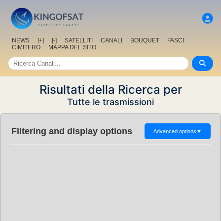
NEWS
[+]
[-]
SATELLITI
CANALI
BOUQUET
FASCI
CIMITERO
MAPPA DEL SITO
Risultati della Ricerca per
Tutte le trasmissioni
Filtering and display options
Advanced options
▼