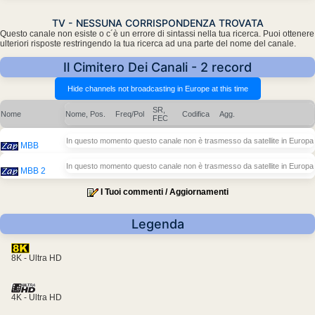
TV - NESSUNA CORRISPONDENZA TROVATA
Questo canale non esiste o c´è un errore di sintassi nella tua ricerca. Puoi ottenere
ulteriori risposte restringendo la tua ricerca ad una parte del nome del canale.
Il Cimitero Dei Canali - 2 record
SR,
Nome
Nome, Pos.
Freq/Pol
Codifica
Agg.
FEC
In questo momento questo canale non è trasmesso da satellite in Europa
MBB
In questo momento questo canale non è trasmesso da satellite in Europa
MBB 2
I Tuoi commenti / Aggiornamenti
Legenda
8K - Ultra HD
4K - Ultra HD