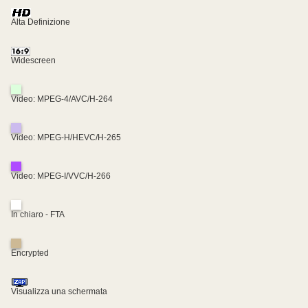
Alta Definizione
Widescreen
Video: MPEG-4/AVC/H-264
Video: MPEG-H/HEVC/H-265
Video: MPEG-I/VVC/H-266
In chiaro - FTA
Encrypted
Visualizza una schermata