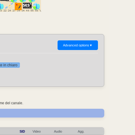
Advanced options
▼
 in chiaro
ome del canale.
SID
Video
Audio
Agg.