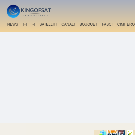
NEWS
[+]
[-]
SATELLITI
CANALI
BOUQUET
FASCI
CIMITERO