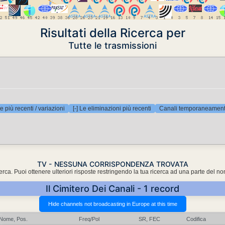
Risultati della Ricerca per
Tutte le trasmissioni
e più recenti / variazioni
[-] Le eliminazioni più recenti
Canali temporaneamente
TV - NESSUNA CORRISPONDENZA TROVATA
cerca. Puoi ottenere ulteriori risposte restringendo la tua ricerca ad una parte del n
Il Cimitero Dei Canali - 1 record
Nome, Pos.
Freq/Pol
SR, FEC
Codifica