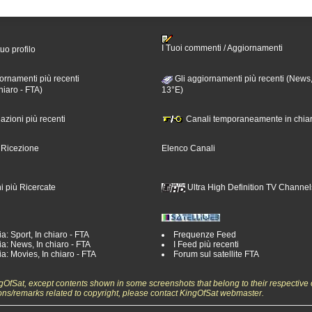
I Tuoi commenti / Aggiornamenti
tuo profilo
ornamenti più recenti
Gli aggiornamenti più recenti (News,
hiaro - FTA)
13°E)
nazioni più recenti
Canali temporaneamente in chiar
i Ricezione
Elenco Canali
i più Ricercate
Ultra High Definition TV Channel
a: Sport, In chiaro - FTA
Frequenze Feed
a: News, In chiaro - FTA
I Feed più recenti
a: Movies, In chiaro - FTA
Forum sul satellite FTA
ngOfSat, except contents shown in some screenshots that belong to their respective 
ons/remarks related to copyright, please contact KingOfSat webmaster.