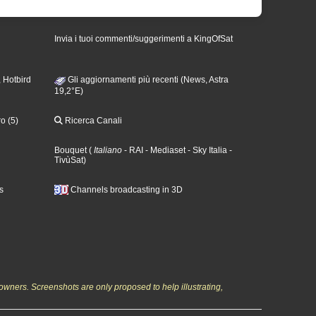
Invia i tuoi commenti/suggerimenti a KingOfSat
 Hotbird
Gli aggiornamenti più recenti (News, Astra
19,2°E)
o (5)
Ricerca Canali
Bouquet
(
Italiano
- RAI
- Mediaset
- Sky Italia
-
TivùSat
)
s
Channels broadcasting in 3D
owners. Screenshots are only proposed to help illustrating,