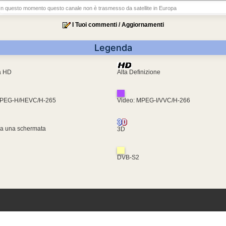
In questo momento questo canale non è trasmesso da satellite in Europa
I Tuoi commenti / Aggiornamenti
Legenda
ra HD
Alta Definizione
MPEG-H/HEVC/H-265
Video: MPEG-I/VVC/H-266
za una schermata
3D
DVB-S2