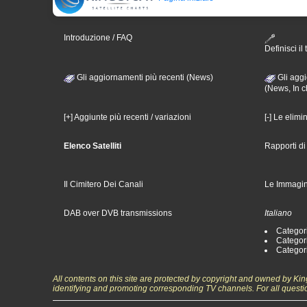
Introduzione / FAQ
Definisci il 
Gli aggiornamenti più recenti (News)
Gli aggi
(News, In c
[+] Aggiunte più recenti / variazioni
[-] Le elimi
Elenco Satelliti
Rapporti d
Il Cimitero Dei Canali
Le Immagin
DAB over DVB transmissions
Italiano
Categori
Categori
Categori
All contents on this site are protected by copyright and owned by Ki
identifying and promoting corresponding TV channels. For all questi