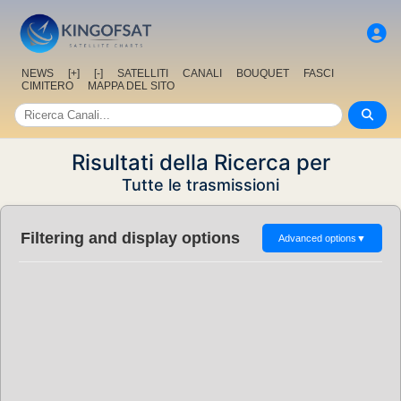
NEWS
[+]
[-]
SATELLITI
CANALI
BOUQUET
FASCI
CIMITERO
MAPPA DEL SITO
Risultati della Ricerca per
Tutte le trasmissioni
Filtering and display options
Advanced options
▼