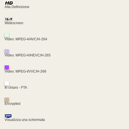
Alta Definizione
Widescreen
Video: MPEG-4/AVC/H-264
Video: MPEG-H/HEVC/H-265
Video: MPEG-I/VVC/H-266
In chiaro - FTA
Encrypted
Visualizza una schermata