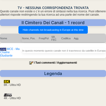
TV - NESSUNA CORRISPONDENZA TROVATA
Questo canale non esiste o c´è un errore di sintassi nella tua ricerca. Puoi ottenere
ulteriori risposte restringendo la tua ricerca ad una parte del nome del canale.
Il Cimitero Dei Canali - 1 record
SR,
Nome
Nome, Pos.
Freq/Pol
Codifica
Agg.
FEC
MCE - Ma
In questo momento questo canale non è trasmesso da satellite in Europa
Chaîne
Etudiante
I Tuoi commenti / Aggiornamenti
Legenda
8K - Ultra HD
4K - Ultra HD