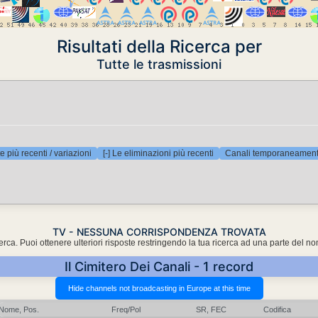
Risultati della Ricerca per
Tutte le trasmissioni
e più recenti / variazioni
[-] Le eliminazioni più recenti
Canali temporaneamente
TV - NESSUNA CORRISPONDENZA TROVATA
cerca. Puoi ottenere ulteriori risposte restringendo la tua ricerca ad una parte del n
Il Cimitero Dei Canali - 1 record
Nome, Pos.
Freq/Pol
SR, FEC
Codifica