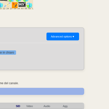
Advanced options
▼
 in chiaro
ome del canale.
SID
Video
Audio
Agg.