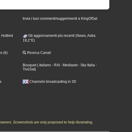
Invia i tuoi commenti/suggerimenti a KingOfSat
 Hotbird
Gli aggiornamenti più recenti (News, Astra
19,2°E)
o (6)
Ricerca Canali
Bouquet
(
Italiano
- RAI
- Mediaset
- Sky Italia
-
TivùSat
)
s
Channels broadcasting in 3D
owners. Screenshots are only proposed to help illustrating,