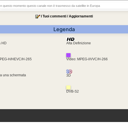
In questo momento questo canale non è trasmesso da satellite in Europa
I Tuoi commenti / Aggiornamenti
Legenda
ra HD
Alta Definizione
MPEG-H/HEVC/H-265
Video: MPEG-I/VVC/H-266
za una schermata
3D
DVB-S2