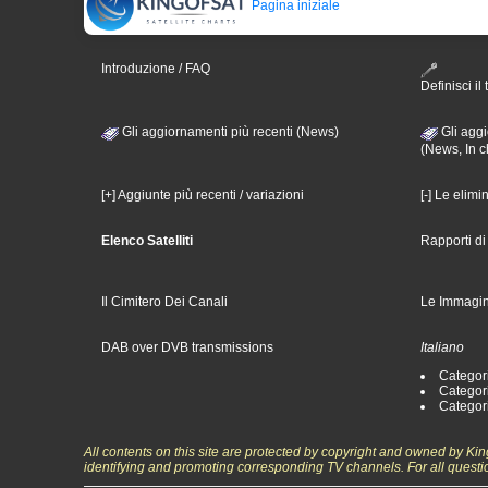
Pagina iniziale
Introduzione / FAQ
Definisci il 
Gli aggiornamenti più recenti (News)
Gli aggi
(News, In c
[+] Aggiunte più recenti / variazioni
[-] Le elimi
Elenco Satelliti
Rapporti d
Il Cimitero Dei Canali
Le Immagin
DAB over DVB transmissions
Italiano
Categori
Categori
Categori
All contents on this site are protected by copyright and owned by Ki
identifying and promoting corresponding TV channels. For all questi