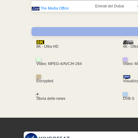
Emirati del Dubai
The Media Office
4K - Ult
8K - Ultra HD
Video: MPEG-4/AVC/H-264
Video: 
Encrypted
Visualiz
+
Storia delle news
DVB-S