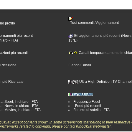
I Tuoi commenti / Aggiornamenti
tuo profilo
ornamenti più recenti
Gli aggiornamenti più recenti (News,
hiaro - FTA)
13°E)
nazioni più recenti
Canali temporaneamente in chiar
i Ricezione
Elenco Canali
i più Ricercate
Ultra High Definition TV Channel
a: Sport, In chiaro - FTA
Frequenze Feed
a: News, In chiaro - FTA
I Feed più recenti
a: Movies, In chiaro - FTA
Forum sul satellite FTA
ngOfSat, except contents shown in some screenshots that belong to their respective 
ons/remarks related to copyright, please contact KingOfSat webmaster.