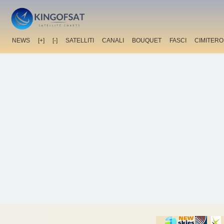
NEWS
[+]
[-]
SATELLITI
CANALI
BOUQUET
FASCI
CIMITERO