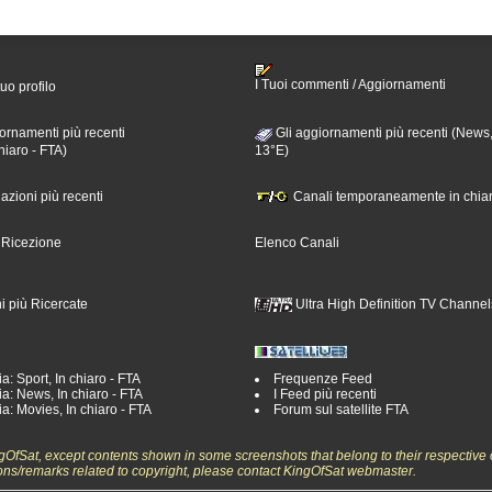
I Tuoi commenti / Aggiornamenti
tuo profilo
ornamenti più recenti
Gli aggiornamenti più recenti (News,
hiaro - FTA)
13°E)
nazioni più recenti
Canali temporaneamente in chiar
i Ricezione
Elenco Canali
i più Ricercate
Ultra High Definition TV Channel
a: Sport, In chiaro - FTA
Frequenze Feed
a: News, In chiaro - FTA
I Feed più recenti
a: Movies, In chiaro - FTA
Forum sul satellite FTA
ngOfSat, except contents shown in some screenshots that belong to their respective 
ons/remarks related to copyright, please contact KingOfSat webmaster.