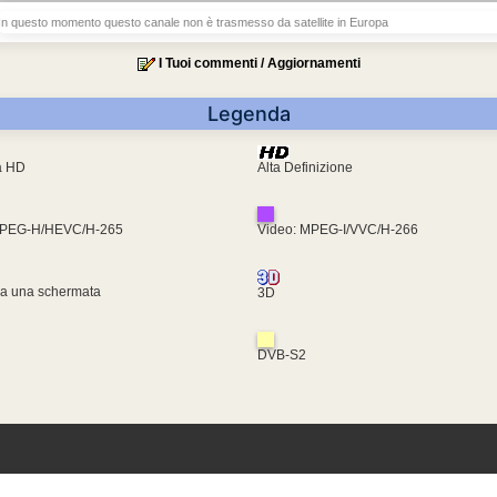
In questo momento questo canale non è trasmesso da satellite in Europa
I Tuoi commenti / Aggiornamenti
Legenda
ra HD
Alta Definizione
MPEG-H/HEVC/H-265
Video: MPEG-I/VVC/H-266
za una schermata
3D
DVB-S2