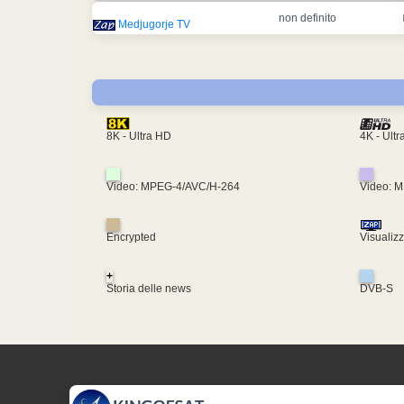
non definito
Medjugorje TV
4K - Ult
8K - Ultra HD
Video: MPEG-4/AVC/H-264
Video: 
Encrypted
Visualiz
+
Storia delle news
DVB-S