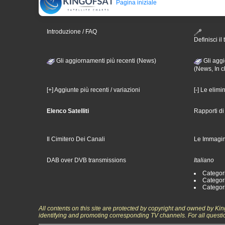
Pagina iniziale
Introduzione / FAQ
Definisci il 
Gli aggiornamenti più recenti (News)
Gli aggi
(News, In c
[+] Aggiunte più recenti / variazioni
[-] Le elimi
Elenco Satelliti
Rapporti d
Il Cimitero Dei Canali
Le Immagin
DAB over DVB transmissions
Italiano
Categori
Categori
Categori
All contents on this site are protected by copyright and owned by Ki
identifying and promoting corresponding TV channels. For all questi