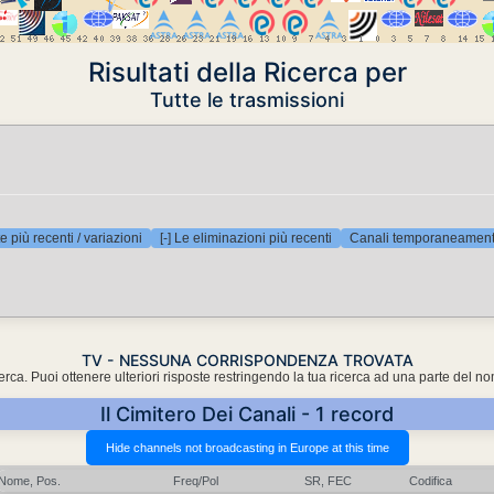
Risultati della Ricerca per
Tutte le trasmissioni
e più recenti / variazioni
[-] Le eliminazioni più recenti
Canali temporaneamente
TV - NESSUNA CORRISPONDENZA TROVATA
cerca. Puoi ottenere ulteriori risposte restringendo la tua ricerca ad una parte del n
Il Cimitero Dei Canali - 1 record
Nome, Pos.
Freq/Pol
SR, FEC
Codifica