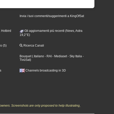
Invia i tuoi commenti/suggerimenti a KingOfSat
 Hotbird
Gli aggiornamenti più recenti (News, Astra
19,2°E)
o (5)
Ricerca Canali
Bouquet
(
Italiano
- RAI
- Mediaset
- Sky Italia
-
TivùSat
)
s
Channels broadcasting in 3D
owners. Screenshots are only proposed to help illustrating,