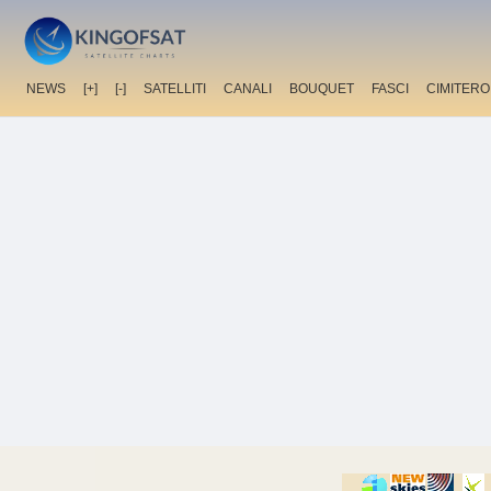
NEWS
[+]
[-]
SATELLITI
CANALI
BOUQUET
FASCI
CIMITERO