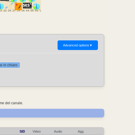
Advanced options
▼
 in chiaro
ome del canale.
SID
Video
Audio
Agg.