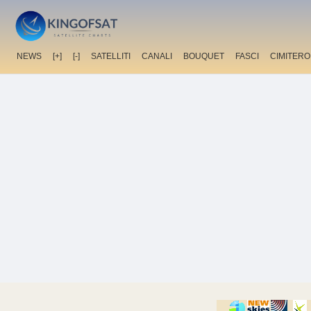
NEWS
[+]
[-]
SATELLITI
CANALI
BOUQUET
FASCI
CIMITERO