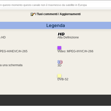
In questo momento questo canale non è trasmesso da satellite in Europa
I Tuoi commenti / Aggiornamenti
Legenda
ra HD
Alta Definizione
MPEG-H/HEVC/H-265
Video: MPEG-I/VVC/H-266
za una schermata
3D
DVB-S2