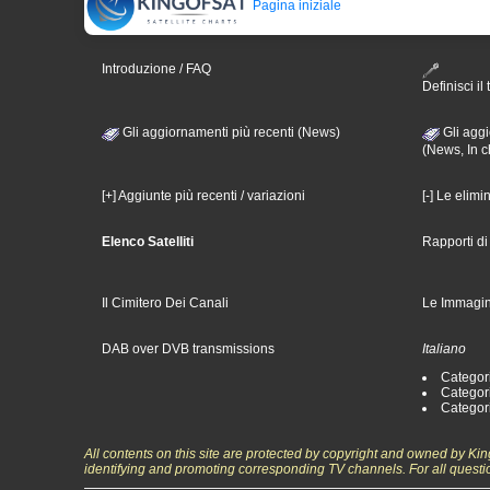
Pagina iniziale
Introduzione / FAQ
Definisci il 
Gli aggiornamenti più recenti (News)
Gli aggi
(News, In c
[+] Aggiunte più recenti / variazioni
[-] Le elimi
Elenco Satelliti
Rapporti d
Il Cimitero Dei Canali
Le Immagin
DAB over DVB transmissions
Italiano
Categori
Categori
Categori
All contents on this site are protected by copyright and owned by Ki
identifying and promoting corresponding TV channels. For all questi