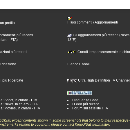
I Tuoi commenti / Aggiornamenti
tuo profilo
ornamenti più recenti
Gli aggiornamenti più recenti (News,
hiaro - FTA)
13°E)
nazioni più recenti
Canali temporaneamente in chiar
i Ricezione
Elenco Canali
i più Ricercate
Ultra High Definition TV Channel
a: Sport, In chiaro - FTA
Frequenze Feed
a: News, In chiaro - FTA
I Feed più recenti
a: Movies, In chiaro - FTA
Forum sul satellite FTA
ngOfSat, except contents shown in some screenshots that belong to their respective 
ons/remarks related to copyright, please contact KingOfSat webmaster.