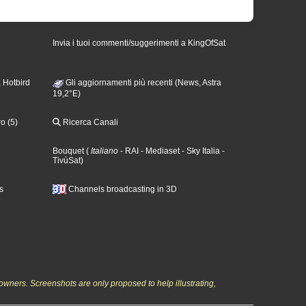
Invia i tuoi commenti/suggerimenti a KingOfSat
 Hotbird
Gli aggiornamenti più recenti (News, Astra
19,2°E)
o (5)
Ricerca Canali
Bouquet
(
Italiano
- RAI
- Mediaset
- Sky Italia
-
TivùSat
)
s
Channels broadcasting in 3D
owners. Screenshots are only proposed to help illustrating,