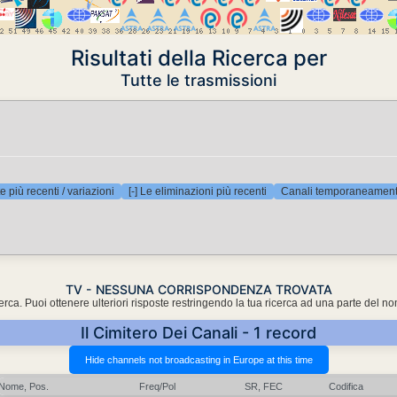
Risultati della Ricerca per
Tutte le trasmissioni
e più recenti / variazioni
[-] Le eliminazioni più recenti
Canali temporaneamente
TV - NESSUNA CORRISPONDENZA TROVATA
cerca. Puoi ottenere ulteriori risposte restringendo la tua ricerca ad una parte del n
Il Cimitero Dei Canali - 1 record
Nome, Pos.
Freq/Pol
SR, FEC
Codifica