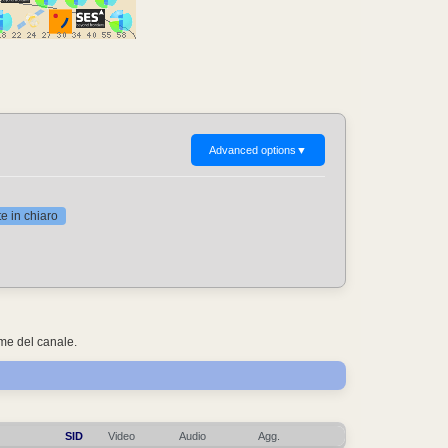
Advanced options
▼
 in chiaro
ome del canale.
SID
Video
Audio
Agg.