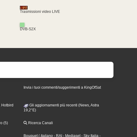
Trasmissioni video LIVE
DVB-S2X
Invia i tuoi commenti/suggerimenti a KingOfSat
 Hotbird
Gli aggiornamenti più recenti (News, Astra
19,2°E)
o (5)
Ricerca Canali
Bouquet
(
Italiano
- RAI
- Mediaset
- Sky Italia
-