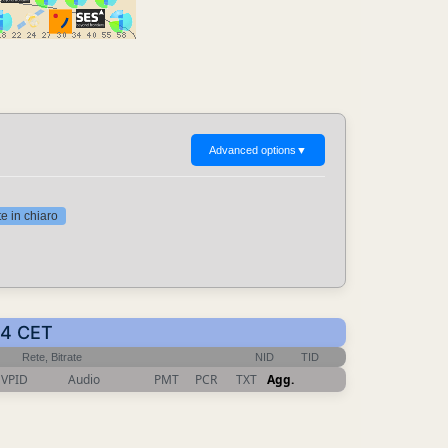
Advanced options
▼
 in chiaro
54 CET
Rete, Bitrate
NID
TID
VPID
Audio
PMT
PCR
TXT
Agg.