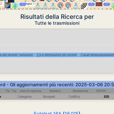
Risultati della Ricerca per
Tutte le trasmissioni
e più recenti / variazioni
[-] Le eliminazioni più recenti
Canali temporaneamente
ord - Gli aggiornamenti più recenti: 2025-03-06 20:
Pol
Txp
Area di copertura
Standard
Modulazione
SR/FEC
e
Categoria
Bouquet
Codifica
SID
Eutelsat 16A
(
16.0°E
)