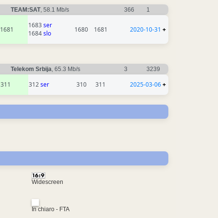
TEAM:SAT
, 58.1 Mb/s
366
1
1683
ser
1681
1680
1681
2020-10-31
+
1684
slo
Telekom Srbija
, 65.3 Mb/s
3
3239
311
312
ser
310
311
2025-03-06
+
Widescreen
In chiaro - FTA