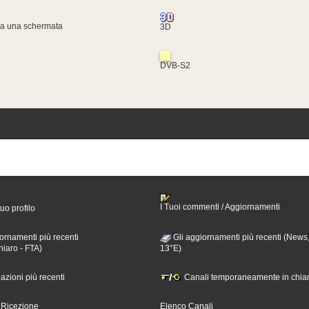
za una schermata
3D
DVB-S2
I Tuoi commenti / Aggiornamenti
tuo profilo
ornamenti più recenti
Gli aggiornamenti più recenti (News,
hiaro - FTA)
13°E)
nazioni più recenti
Canali temporaneamente in chiar
i Ricezione
Elenco Canali