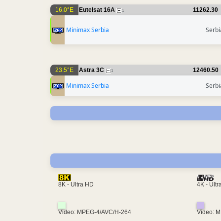
16.0°E
Eutelsat 16A
11262.30
1
Minimax Serbia
Serbi
23.5°E
Astra 3C
12460.50
1
Minimax Serbia
Serbi
4K - Ult
8K - Ultra HD
Video: MPEG-4/AVC/H-264
Video: 