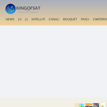
NEWS
[+]
[-]
SATELLITI
CANALI
BOUQUET
FASCI
CIMITERO