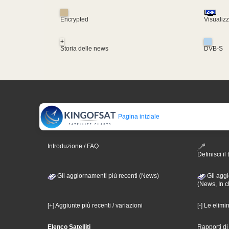
Encrypted
Visualiz
+
Storia delle news
DVB-S
Pagina iniziale
Introduzione / FAQ
Definisci il 
Gli aggiornamenti più recenti (News)
Gli aggi
(News, In c
[+] Aggiunte più recenti / variazioni
[-] Le elimi
Elenco Satelliti
Rapporti d