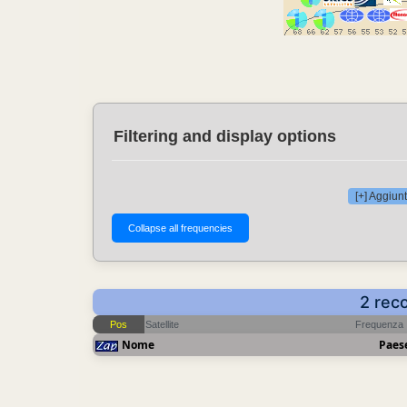
Filtering and display options
[+] Aggiunt
2 rec
Pos
Satellite
Frequenza
Nome
Paes