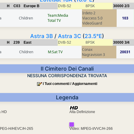
H
C03
Europe B
DVB-S2
8PSK
30000
2/3
Irdeto 2
Team:Media
a
Children
Viaccess 5.0
103
Total TV
VideoGuard
Astra 3B
/
Astra 3C
(
23.5°E
)
H
239
East
DVB-S2
8PSK
30000
3/4
Conax
a
Children
M:Sat TV
20031
Nagravision 3
Il Cimitero Dei Canali
NESSUNA CORRISPONDENZA TROVATA
I Tuoi commenti / Aggiornamenti
Legenda
ra HD
Alta Definizione
MPEG-H/HEVC/H-265
Video: MPEG-I/VVC/H-266