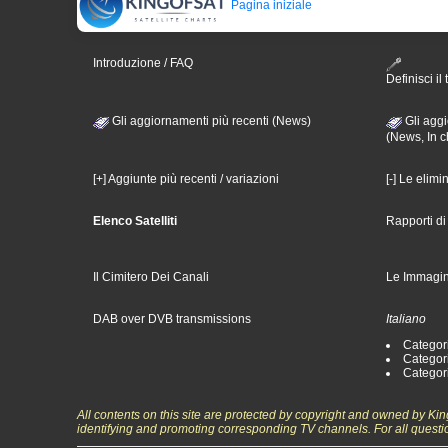
Pagina iniziale
Introduzione / FAQ
Definisci il 
Gli aggiornamenti più recenti (News)
Gli aggi
(News, In c
[+] Aggiunte più recenti / variazioni
[-] Le elimi
Elenco Satelliti
Rapporti d
Il Cimitero Dei Canali
Le Immagin
DAB over DVB transmissions
Italiano
Categori
Categori
Categori
All contents on this site are protected by copyright and owned by Ki
identifying and promoting corresponding TV channels. For all questi