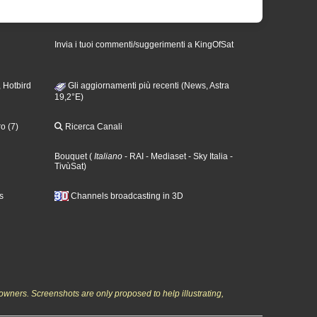
Invia i tuoi commenti/suggerimenti a KingOfSat
 Hotbird
Gli aggiornamenti più recenti (News, Astra
19,2°E)
o (7)
Ricerca Canali
Bouquet
(
Italiano
- RAI
- Mediaset
- Sky Italia
-
TivùSat
)
s
Channels broadcasting in 3D
owners. Screenshots are only proposed to help illustrating,