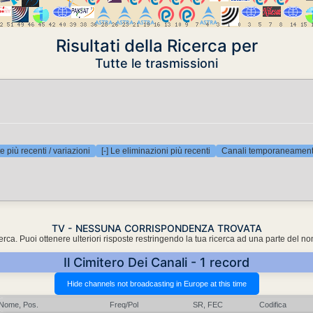
Risultati della Ricerca per
Tutte le trasmissioni
e più recenti / variazioni
[-] Le eliminazioni più recenti
Canali temporaneamente
TV - NESSUNA CORRISPONDENZA TROVATA
cerca. Puoi ottenere ulteriori risposte restringendo la tua ricerca ad una parte del n
Il Cimitero Dei Canali - 1 record
Nome, Pos.
Freq/Pol
SR, FEC
Codifica