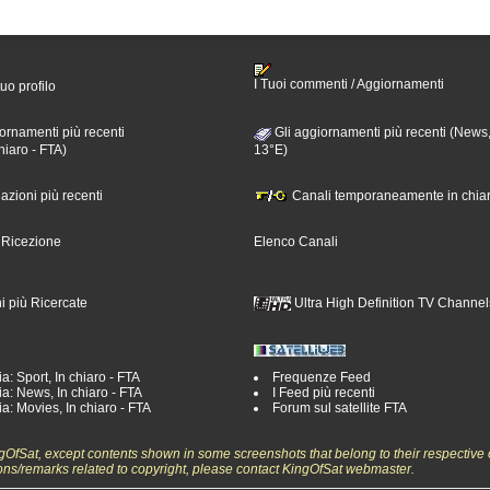
I Tuoi commenti / Aggiornamenti
tuo profilo
ornamenti più recenti
Gli aggiornamenti più recenti (News,
hiaro - FTA)
13°E)
nazioni più recenti
Canali temporaneamente in chiar
i Ricezione
Elenco Canali
i più Ricercate
Ultra High Definition TV Channel
a: Sport, In chiaro - FTA
Frequenze Feed
a: News, In chiaro - FTA
I Feed più recenti
a: Movies, In chiaro - FTA
Forum sul satellite FTA
ngOfSat, except contents shown in some screenshots that belong to their respective 
ons/remarks related to copyright, please contact KingOfSat webmaster.