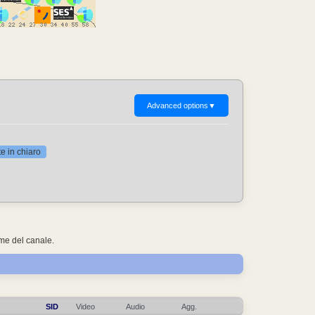
Advanced options
▼
 in chiaro
ome del canale.
SID
Video
Audio
Agg.