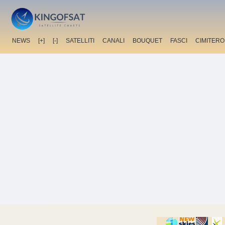
NEWS
[+]
[-]
SATELLITI
CANALI
BOUQUET
FASCI
CIMITERO