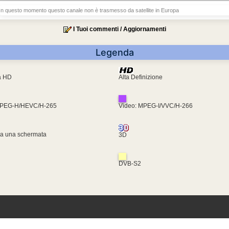
In questo momento questo canale non è trasmesso da satellite in Europa
I Tuoi commenti / Aggiornamenti
Legenda
ra HD
Alta Definizione
MPEG-H/HEVC/H-265
Video: MPEG-I/VVC/H-266
za una schermata
3D
DVB-S2