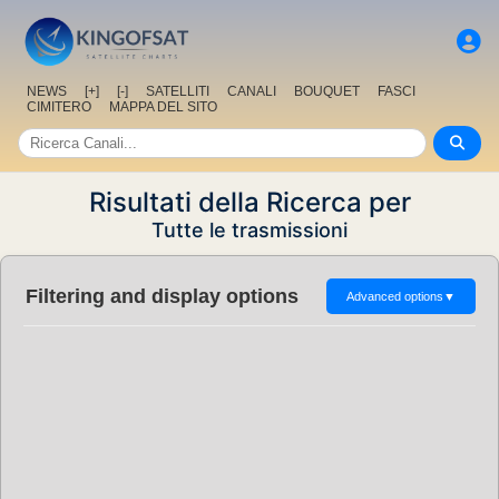
NEWS
[+]
[-]
SATELLITI
CANALI
BOUQUET
FASCI
CIMITERO
MAPPA DEL SITO
Risultati della Ricerca per
Tutte le trasmissioni
Filtering and display options
Advanced options
▼