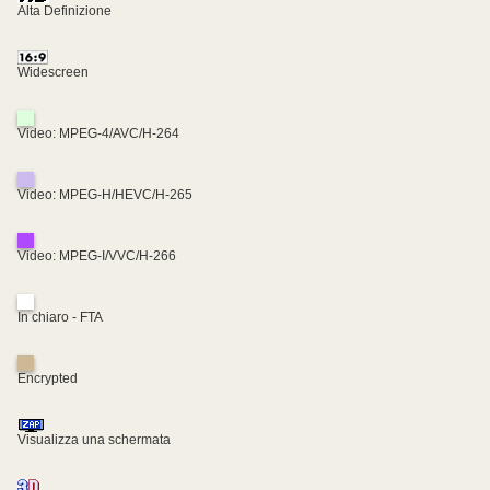
Alta Definizione
Widescreen
Video: MPEG-4/AVC/H-264
Video: MPEG-H/HEVC/H-265
Video: MPEG-I/VVC/H-266
In chiaro - FTA
Encrypted
Visualizza una schermata