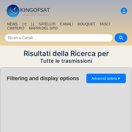
NEWS
[+]
[-]
SATELLITI
CANALI
BOUQUET
FASCI
CIMITERO
MAPPA DEL SITO
Risultati della Ricerca per
Tutte le trasmissioni
Filtering and display options
Advanced options
▼