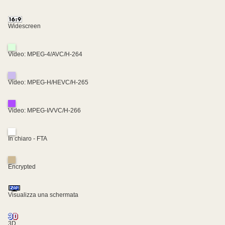
Widescreen
Video: MPEG-4/AVC/H-264
Video: MPEG-H/HEVC/H-265
Video: MPEG-I/VVC/H-266
In chiaro - FTA
Encrypted
Visualizza una schermata
3D