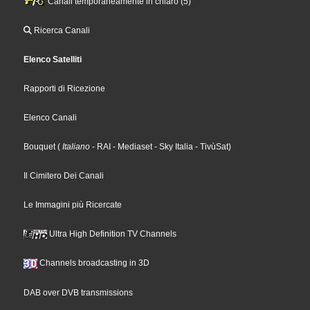
Canali temporaneamente in chiaro (5)
Ricerca Canali
Elenco Satelliti
Rapporti di Ricezione
Elenco Canali
Bouquet
(
Italiano
- RAI
- Mediaset
- Sky Italia
- TivùSat
)
Il Cimitero Dei Canali
Le Immagini più Ricercate
Ultra High Definition TV Channels
Channels broadcasting in 3D
DAB over DVB transmissions