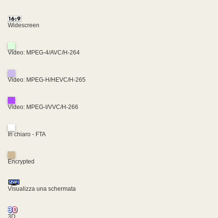
Widescreen
Video: MPEG-4/AVC/H-264
Video: MPEG-H/HEVC/H-265
Video: MPEG-I/VVC/H-266
In chiaro - FTA
Encrypted
Visualizza una schermata
3D