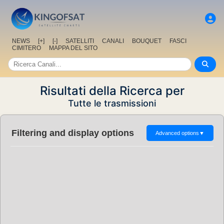
NEWS
[+]
[-]
SATELLITI
CANALI
BOUQUET
FASCI
CIMITERO
MAPPA DEL SITO
Risultati della Ricerca per
Tutte le trasmissioni
Filtering and display options
Advanced options
▼