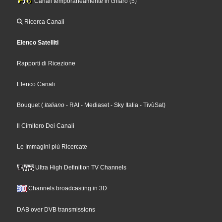
Canali temporaneamente in chiaro (5)
Ricerca Canali
Elenco Satelliti
Rapporti di Ricezione
Elenco Canali
Bouquet
(
Italiano
- RAI
- Mediaset
- Sky Italia
- TivùSat
)
Il Cimitero Dei Canali
Le Immagini più Ricercate
Ultra High Definition TV Channels
Channels broadcasting in 3D
DAB over DVB transmissions