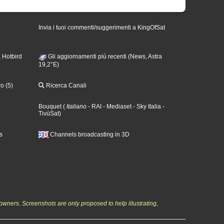
Invia i tuoi commenti/suggerimenti a KingOfSat
 Hotbird
Gli aggiornamenti più recenti (News, Astra
19,2°E)
o (5)
Ricerca Canali
Bouquet
(
Italiano
- RAI
- Mediaset
- Sky Italia
-
TivùSat
)
s
Channels broadcasting in 3D
owners. Screenshots are only proposed to help illustrating,