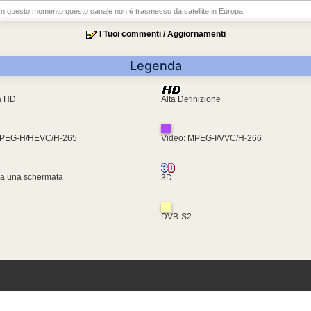
In questo momento questo canale non è trasmesso da satellite in Europa
I Tuoi commenti / Aggiornamenti
Legenda
ra HD
Alta Definizione
MPEG-H/HEVC/H-265
Video: MPEG-I/VVC/H-266
za una schermata
3D
DVB-S2