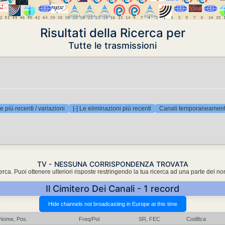
Risultati della Ricerca per
Tutte le trasmissioni
e più recenti / variazioni
[-] Le eliminazioni più recenti
Canali temporaneamente
TV - NESSUNA CORRISPONDENZA TROVATA
cerca. Puoi ottenere ulteriori risposte restringendo la tua ricerca ad una parte del n
Il Cimitero Dei Canali - 1 record
Nome, Pos.
Freq/Pol
SR, FEC
Codifica