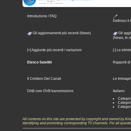
Introduzione / FAQ
Definisci il 
Gli aggiornamenti più recenti (News)
Gli aggi
(News, In c
[+] Aggiunte più recenti / variazioni
[-] Le elimi
Elenco Satelliti
Rapporti d
Il Cimitero Dei Canali
Le Immagin
DAB over DVB transmissions
Italiano
Categori
Categori
Categori
All contents on this site are protected by copyright and owned by Ki
identifying and promoting corresponding TV channels. For all questi