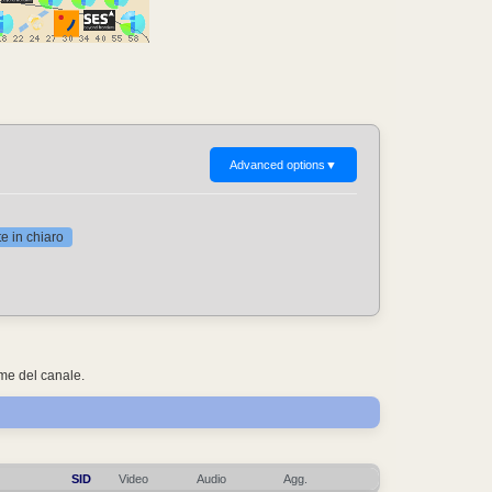
Advanced options
▼
 in chiaro
ome del canale.
SID
Video
Audio
Agg.