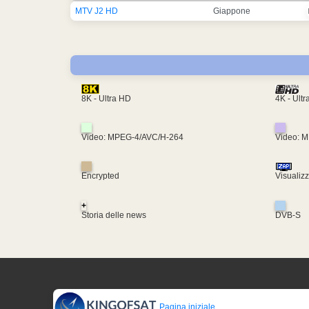
MTV J2 HD
Giappone
4K - Ult
8K - Ultra HD
Video: MPEG-4/AVC/H-264
Video: 
Encrypted
Visualiz
+
Storia delle news
DVB-S
Pagina iniziale