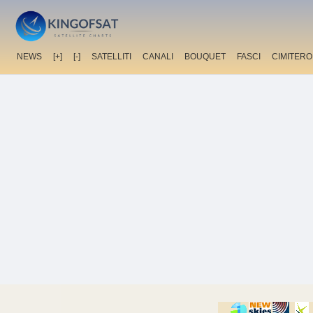
NEWS
[+]
[-]
SATELLITI
CANALI
BOUQUET
FASCI
CIMITERO