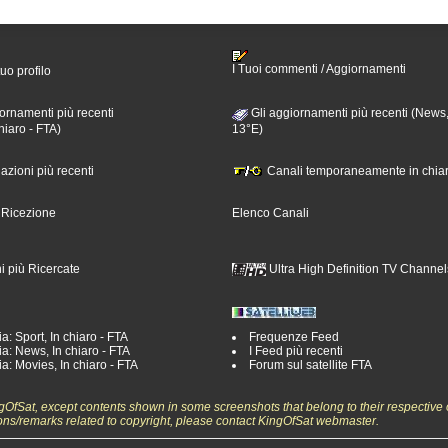
I Tuoi commenti / Aggiornamenti
tuo profilo
ornamenti più recenti
Gli aggiornamenti più recenti (News,
hiaro - FTA)
13°E)
nazioni più recenti
Canali temporaneamente in chiar
i Ricezione
Elenco Canali
i più Ricercate
Ultra High Definition TV Channel
a: Sport, In chiaro - FTA
Frequenze Feed
a: News, In chiaro - FTA
I Feed più recenti
a: Movies, In chiaro - FTA
Forum sul satellite FTA
ngOfSat, except contents shown in some screenshots that belong to their respective 
ons/remarks related to copyright, please contact KingOfSat webmaster.