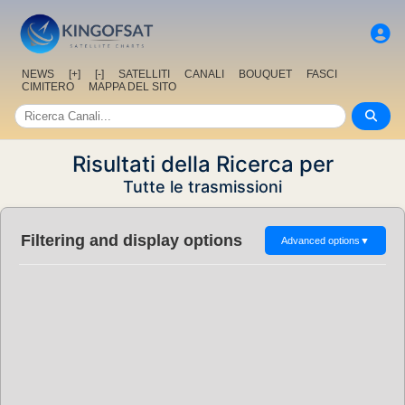
NEWS
[+]
[-]
SATELLITI
CANALI
BOUQUET
FASCI
CIMITERO
MAPPA DEL SITO
Risultati della Ricerca per
Tutte le trasmissioni
Filtering and display options
Advanced options
▼