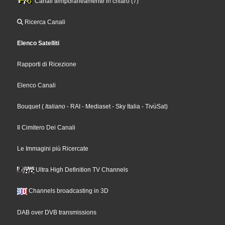
Canali temporaneamente in chiaro (7)
Ricerca Canali
Elenco Satelliti
Rapporti di Ricezione
Elenco Canali
Bouquet
(
Italiano
- RAI
- Mediaset
- Sky Italia
- TivùSat
)
Il Cimitero Dei Canali
Le Immagini più Ricercate
Ultra High Definition TV Channels
Channels broadcasting in 3D
DAB over DVB transmissions