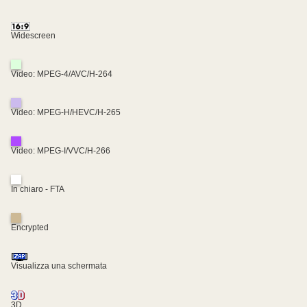
Widescreen
Video: MPEG-4/AVC/H-264
Video: MPEG-H/HEVC/H-265
Video: MPEG-I/VVC/H-266
In chiaro - FTA
Encrypted
Visualizza una schermata
3D