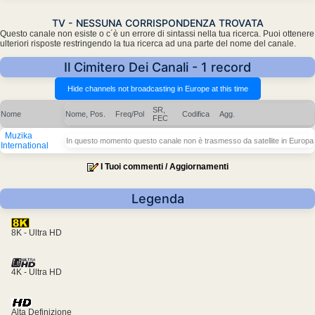
TV - NESSUNA CORRISPONDENZA TROVATA
Questo canale non esiste o c´è un errore di sintassi nella tua ricerca. Puoi ottenere
ulteriori risposte restringendo la tua ricerca ad una parte del nome del canale.
Il Cimitero Dei Canali - 1 record
SR,
Nome
Nome, Pos.
Freq/Pol
Codifica
Agg.
FEC
Muzika
In questo momento questo canale non è trasmesso da satellite in Europa
International
I Tuoi commenti / Aggiornamenti
Legenda
8K - Ultra HD
4K - Ultra HD
Alta Definizione