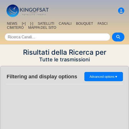
NEWS
[+]
[-]
SATELLITI
CANALI
BOUQUET
FASCI
CIMITERO
MAPPA DEL SITO
Risultati della Ricerca per
Tutte le trasmissioni
Filtering and display options
Advanced options
▼