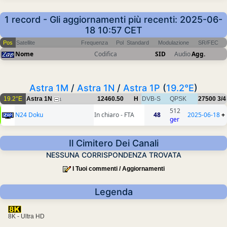
1 record - Gli aggiornamenti più recenti: 2025-06-
18 10:57 CET
Pos
Satellite
Frequenza
Pol
Standard
Modulazione
SR/FEC
Nome
Codifica
SID
Audio
Agg.
Astra 1M
/
Astra 1N
/
Astra 1P
(
19.2°E
)
19.2°E
Astra 1N
12460.50
H
DVB-S
QPSK
27500
3/4
1
512
N24 Doku
In chiaro - FTA
48
2025-06-18
+
ger
Il Cimitero Dei Canali
NESSUNA CORRISPONDENZA TROVATA
I Tuoi commenti / Aggiornamenti
Legenda
8K - Ultra HD