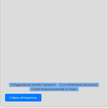
[+] Aggiunte più recenti / variazioni
[-] Le eliminazioni più recenti
Canali temporaneamente in chiaro