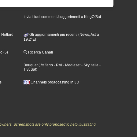
Invia i tuoi commenti/suggerimenti a KingOfSat
 Hotbird
Gli aggiornamenti più recenti (News, Astra
19,2°E)
o (5)
Ricerca Canali
Bouquet
(
Italiano
- RAI
- Mediaset
- Sky Italia
-
TivùSat
)
s
Channels broadcasting in 3D
owners. Screenshots are only proposed to help illustrating,