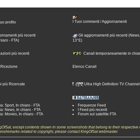
I Tuoi commenti / Aggiornamenti
tuo profilo
ornamenti più recenti
Gli aggiornamenti più recenti (News,
hiaro - FTA)
13°E)
nazioni più recenti
Canali temporaneamente in chiar
i Ricezione
Elenco Canali
i più Ricercate
Ultra High Definition TV Channel
a: Sport, In chiaro - FTA
Frequenze Feed
a: News, In chiaro - FTA
I Feed più recenti
a: Movies, In chiaro - FTA
Forum sul satellite FTA
ngOfSat, except contents shown in some screenshots that belong to their respective 
ons/remarks related to copyright, please contact KingOfSat webmaster.