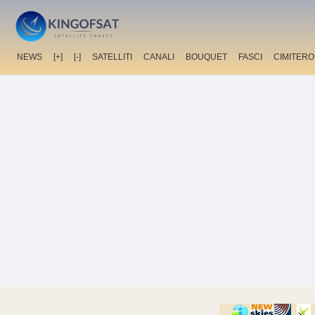
NEWS
[+]
[-]
SATELLITI
CANALI
BOUQUET
FASCI
CIMITERO