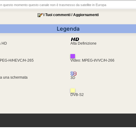
In questo momento questo canale non è trasmesso da satellite in Europa
I Tuoi commenti / Aggiornamenti
Legenda
ra HD
Alta Definizione
MPEG-H/HEVC/H-265
Video: MPEG-I/VVC/H-266
za una schermata
3D
DVB-S2