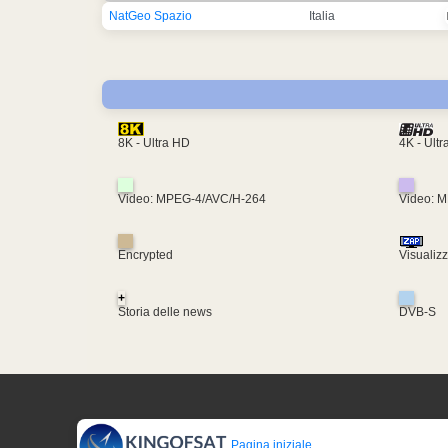
NatGeo Spazio
Italia
4K - Ult
8K - Ultra HD
Video: MPEG-4/AVC/H-264
Video: 
Encrypted
Visualiz
+
Storia delle news
DVB-S
Pagina iniziale