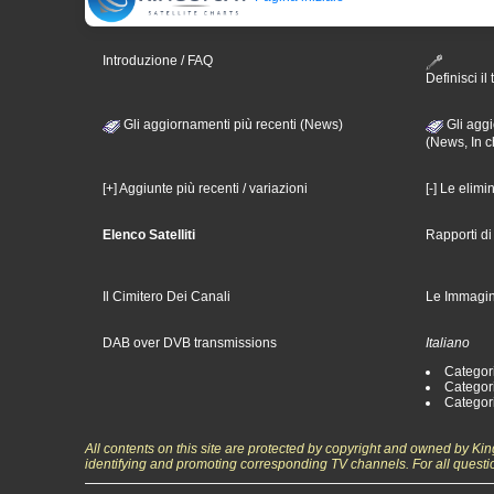
Introduzione / FAQ
Definisci il 
Gli aggiornamenti più recenti (News)
Gli aggi
(News, In c
[+] Aggiunte più recenti / variazioni
[-] Le elimi
Elenco Satelliti
Rapporti d
Il Cimitero Dei Canali
Le Immagin
DAB over DVB transmissions
Italiano
Categori
Categori
Categori
All contents on this site are protected by copyright and owned by Ki
identifying and promoting corresponding TV channels. For all questi