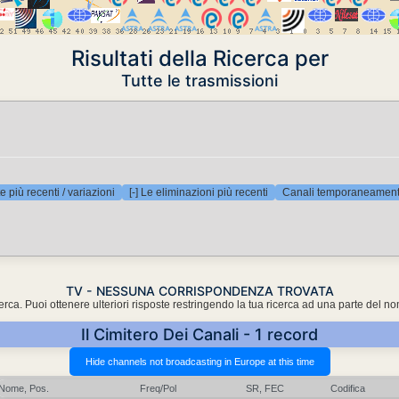
Risultati della Ricerca per
Tutte le trasmissioni
e più recenti / variazioni
[-] Le eliminazioni più recenti
Canali temporaneamente
TV - NESSUNA CORRISPONDENZA TROVATA
cerca. Puoi ottenere ulteriori risposte restringendo la tua ricerca ad una parte del n
Il Cimitero Dei Canali - 1 record
Nome, Pos.
Freq/Pol
SR, FEC
Codifica