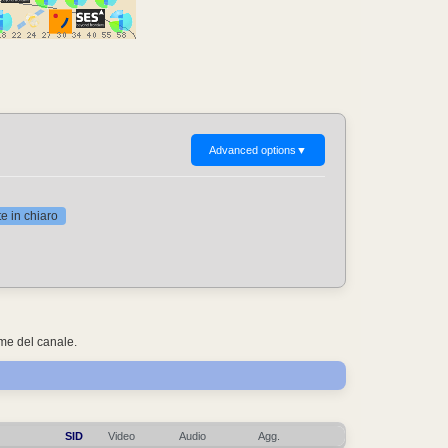
Advanced options
▼
 in chiaro
ome del canale.
SID
Video
Audio
Agg.