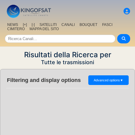
NEWS
[+]
[-]
SATELLITI
CANALI
BOUQUET
FASCI
CIMITERO
MAPPA DEL SITO
Risultati della Ricerca per
Tutte le trasmissioni
Filtering and display options
Advanced options
▼