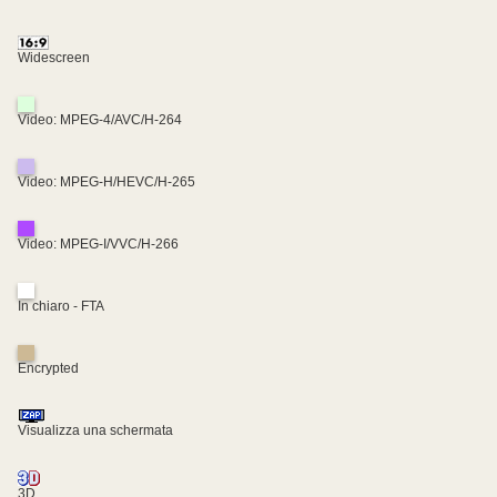
Widescreen
Video: MPEG-4/AVC/H-264
Video: MPEG-H/HEVC/H-265
Video: MPEG-I/VVC/H-266
In chiaro - FTA
Encrypted
Visualizza una schermata
3D