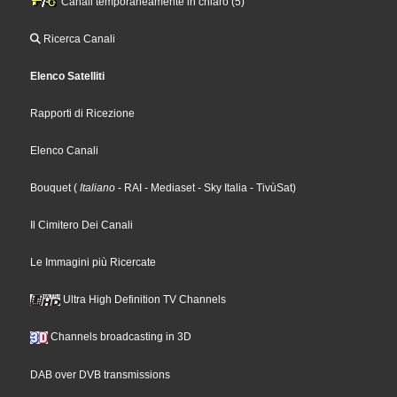
Canali temporaneamente in chiaro (5)
Ricerca Canali
Elenco Satelliti
Rapporti di Ricezione
Elenco Canali
Bouquet
(
Italiano
- RAI
- Mediaset
- Sky Italia
- TivùSat
)
Il Cimitero Dei Canali
Le Immagini più Ricercate
Ultra High Definition TV Channels
Channels broadcasting in 3D
DAB over DVB transmissions