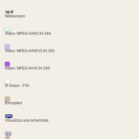
Widescreen
Video: MPEG-4/AVC/H-264
Video: MPEG-H/HEVC/H-265
Video: MPEG-I/VVC/H-266
In chiaro - FTA
Encrypted
Visualizza una schermata
3D