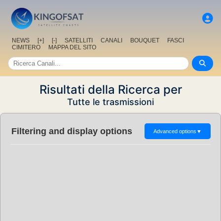
NEWS
[+]
[-]
SATELLITI
CANALI
BOUQUET
FASCI
CIMITERO
MAPPA DEL SITO
Risultati della Ricerca per
Tutte le trasmissioni
Filtering and display options
Advanced options
▼