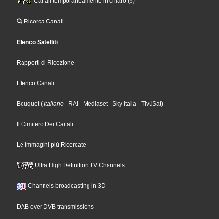
Canali temporaneamente in chiaro (5)
Ricerca Canali
Elenco Satelliti
Rapporti di Ricezione
Elenco Canali
Bouquet
(
Italiano
- RAI
- Mediaset
- Sky Italia
- TivùSat
)
Il Cimitero Dei Canali
Le Immagini più Ricercate
Ultra High Definition TV Channels
Channels broadcasting in 3D
DAB over DVB transmissions