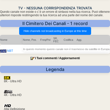
TV - NESSUNA CORRISPONDENZA TROVATA
Questo canale non esiste o c´è un errore di sintassi nella tua ricerca. Puoi ottenere
ulteriori risposte restringendo la tua ricerca ad una parte del nome del canale.
Il Cimitero Dei Canali - 1 record
SR,
Nome
Nome, Pos.
Freq/Pol
Codifica
Agg.
FEC
In questo momento questo canale non è trasmesso da satellite in Europa
NBT
I Tuoi commenti / Aggiornamenti
Legenda
8K - Ultra HD
4K - Ultra HD
Alta Definizione