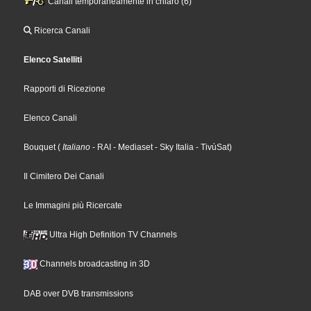
Canali temporaneamente in chiaro (6)
Ricerca Canali
Elenco Satelliti
Rapporti di Ricezione
Elenco Canali
Bouquet
(
Italiano
- RAI
- Mediaset
- Sky Italia
- TivùSat
)
Il Cimitero Dei Canali
Le Immagini più Ricercate
Ultra High Definition TV Channels
Channels broadcasting in 3D
DAB over DVB transmissions