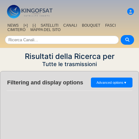
NEWS
[+]
[-]
SATELLITI
CANALI
BOUQUET
FASCI
CIMITERO
MAPPA DEL SITO
Risultati della Ricerca per
Tutte le trasmissioni
Filtering and display options
Advanced options
▼