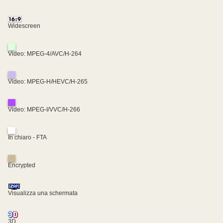
Widescreen
Video: MPEG-4/AVC/H-264
Video: MPEG-H/HEVC/H-265
Video: MPEG-I/VVC/H-266
In chiaro - FTA
Encrypted
Visualizza una schermata
3D