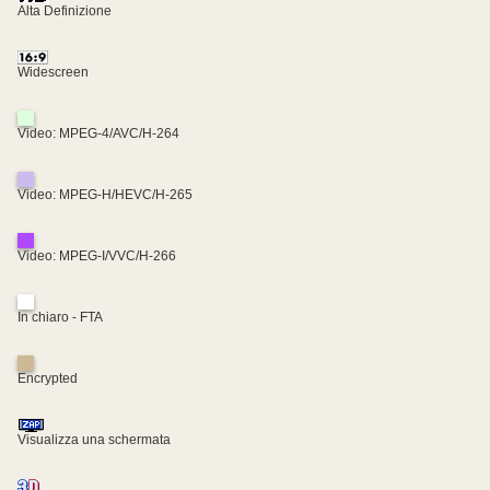
Alta Definizione
Widescreen
Video: MPEG-4/AVC/H-264
Video: MPEG-H/HEVC/H-265
Video: MPEG-I/VVC/H-266
In chiaro - FTA
Encrypted
Visualizza una schermata