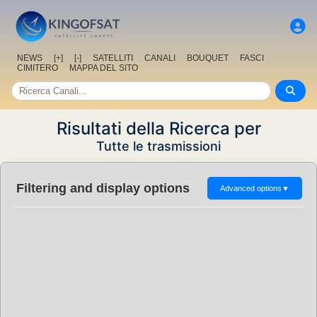
NEWS
[+]
[-]
SATELLITI
CANALI
BOUQUET
FASCI
CIMITERO
MAPPA DEL SITO
Risultati della Ricerca per
Tutte le trasmissioni
Filtering and display options
Advanced options
▼