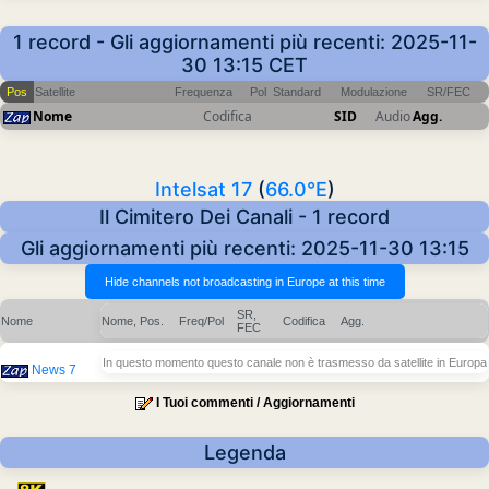
1 record - Gli aggiornamenti più recenti: 2025-11-
30 13:15 CET
Pos
Satellite
Frequenza
Pol
Standard
Modulazione
SR/FEC
Nome
Codifica
SID
Audio
Agg.
Intelsat 17
(
66.0°E
)
Il Cimitero Dei Canali - 1 record
Gli aggiornamenti più recenti: 2025-11-30 13:15
SR,
Nome
Nome, Pos.
Freq/Pol
Codifica
Agg.
FEC
In questo momento questo canale non è trasmesso da satellite in Europa
News 7
I Tuoi commenti / Aggiornamenti
Legenda