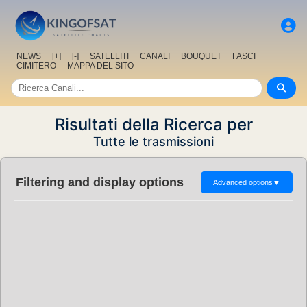
NEWS
[+]
[-]
SATELLITI
CANALI
BOUQUET
FASCI
CIMITERO
MAPPA DEL SITO
Risultati della Ricerca per
Tutte le trasmissioni
Filtering and display options
Advanced options
▼