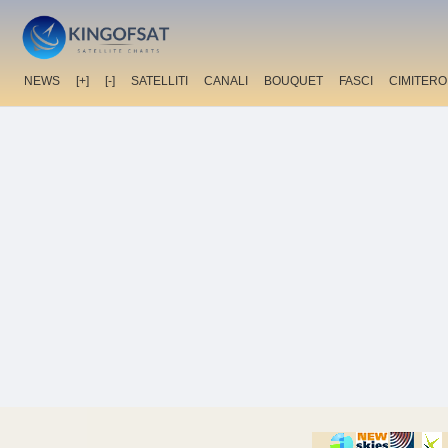
NEWS
[+]
[-]
SATELLITI
CANALI
BOUQUET
FASCI
CIMITERO