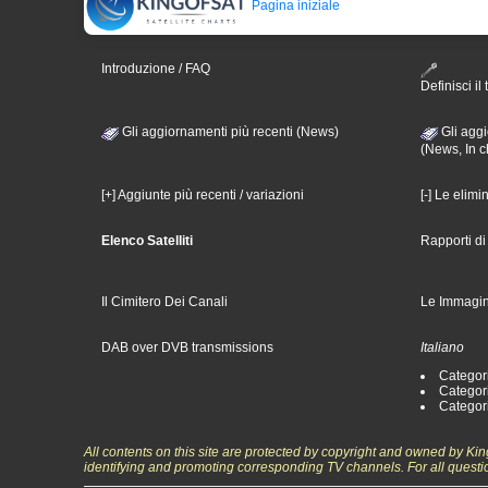
Pagina iniziale
Introduzione / FAQ
Definisci il 
Gli aggiornamenti più recenti (News)
Gli aggi
(News, In c
[+] Aggiunte più recenti / variazioni
[-] Le elimi
Elenco Satelliti
Rapporti d
Il Cimitero Dei Canali
Le Immagin
DAB over DVB transmissions
Italiano
Categori
Categori
Categori
All contents on this site are protected by copyright and owned by Ki
identifying and promoting corresponding TV channels. For all questi