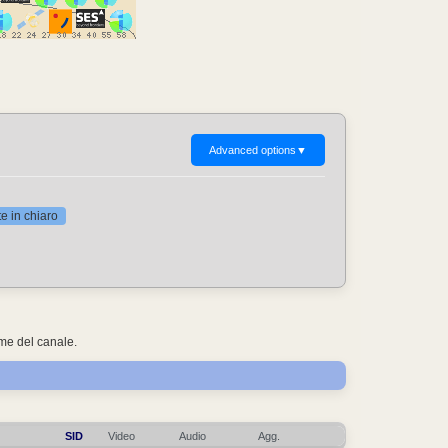
Advanced options
▼
 in chiaro
ome del canale.
SID
Video
Audio
Agg.