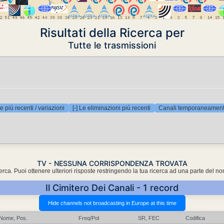
Risultati della Ricerca per
Tutte le trasmissioni
e più recenti / variazioni
[-] Le eliminazioni più recenti
Canali temporaneamente
TV - NESSUNA CORRISPONDENZA TROVATA
cerca. Puoi ottenere ulteriori risposte restringendo la tua ricerca ad una parte del n
Il Cimitero Dei Canali - 1 record
Nome, Pos.
Freq/Pol
SR, FEC
Codifica