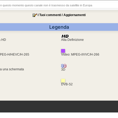
In questo momento questo canale non è trasmesso da satellite in Europa
I Tuoi commenti / Aggiornamenti
Legenda
ra HD
Alta Definizione
MPEG-H/HEVC/H-265
Video: MPEG-I/VVC/H-266
za una schermata
3D
DVB-S2