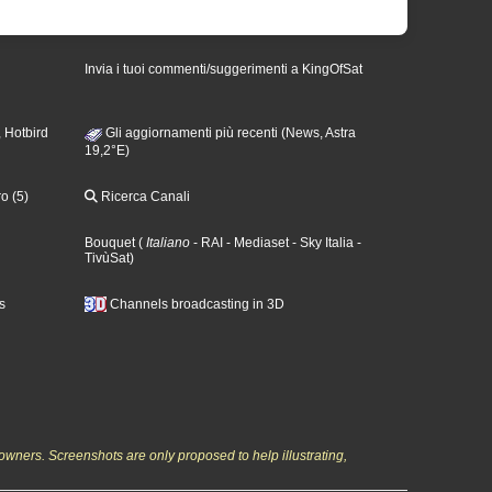
Invia i tuoi commenti/suggerimenti a KingOfSat
 Hotbird
Gli aggiornamenti più recenti (News, Astra
19,2°E)
o (5)
Ricerca Canali
Bouquet
(
Italiano
- RAI
- Mediaset
- Sky Italia
-
TivùSat
)
s
Channels broadcasting in 3D
owners. Screenshots are only proposed to help illustrating,