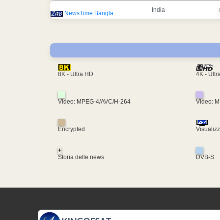
India
NewsTime Bangla
4K - Ult
8K - Ultra HD
Video: MPEG-4/AVC/H-264
Video: 
Encrypted
Visualiz
+
Storia delle news
DVB-S