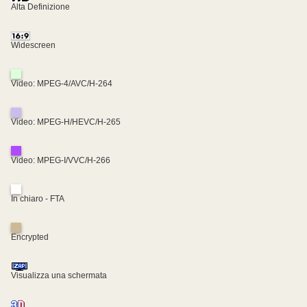
Alta Definizione
Widescreen
Video: MPEG-4/AVC/H-264
Video: MPEG-H/HEVC/H-265
Video: MPEG-I/VVC/H-266
In chiaro - FTA
Encrypted
Visualizza una schermata