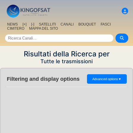
NEWS
[+]
[-]
SATELLITI
CANALI
BOUQUET
FASCI
CIMITERO
MAPPA DEL SITO
Risultati della Ricerca per
Tutte le trasmissioni
Filtering and display options
Advanced options
▼