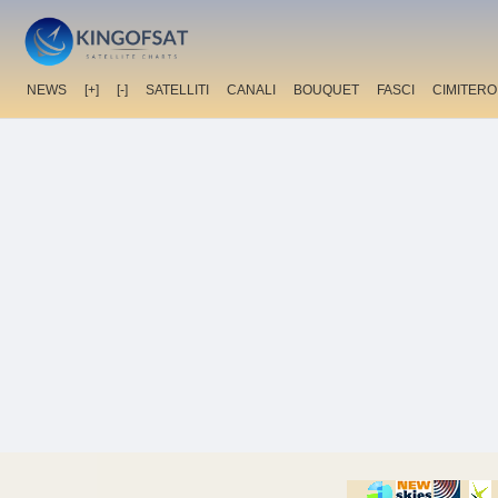
NEWS
[+]
[-]
SATELLITI
CANALI
BOUQUET
FASCI
CIMITERO