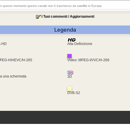
In questo momento questo canale non è trasmesso da satellite in Europa
I Tuoi commenti / Aggiornamenti
Legenda
ra HD
Alta Definizione
MPEG-H/HEVC/H-265
Video: MPEG-I/VVC/H-266
za una schermata
3D
DVB-S2