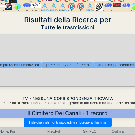
Risultati della Ricerca per
Tutte le trasmissioni
e più recenti / variazioni
[-] Le eliminazioni più recenti
Canali temporaneamente
TV - NESSUNA CORRISPONDENZA TROVATA
cerca. Puoi ottenere ulteriori risposte restringendo la tua ricerca ad una parte del n
Il Cimitero Dei Canali - 1 record
Nome, Pos.
Freq/Pol
SR, FEC
Codifica