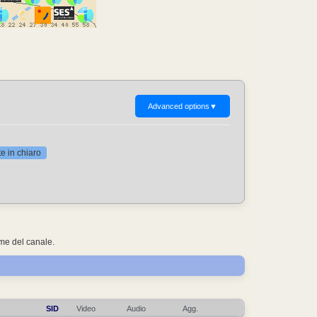
Advanced options
▼
 in chiaro
ome del canale.
SID
Video
Audio
Agg.