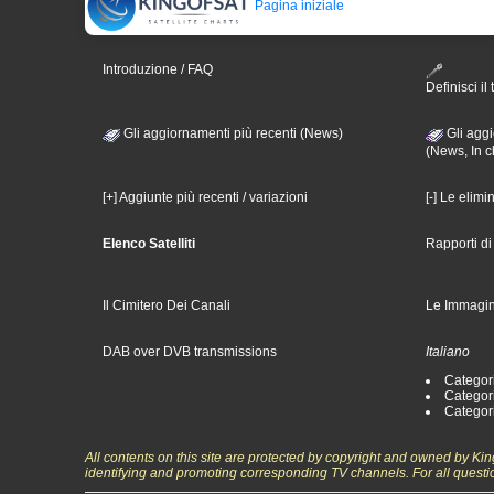
Pagina iniziale
Introduzione / FAQ
Definisci il 
Gli aggiornamenti più recenti (News)
Gli aggi
(News, In c
[+] Aggiunte più recenti / variazioni
[-] Le elimi
Elenco Satelliti
Rapporti d
Il Cimitero Dei Canali
Le Immagin
DAB over DVB transmissions
Italiano
Categori
Categori
Categori
All contents on this site are protected by copyright and owned by Ki
identifying and promoting corresponding TV channels. For all questi