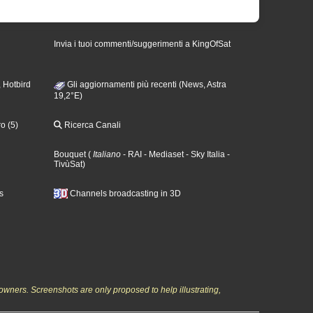
Invia i tuoi commenti/suggerimenti a KingOfSat
 Hotbird
Gli aggiornamenti più recenti (News, Astra
19,2°E)
o (5)
Ricerca Canali
Bouquet
(
Italiano
- RAI
- Mediaset
- Sky Italia
-
TivùSat
)
s
Channels broadcasting in 3D
owners. Screenshots are only proposed to help illustrating,