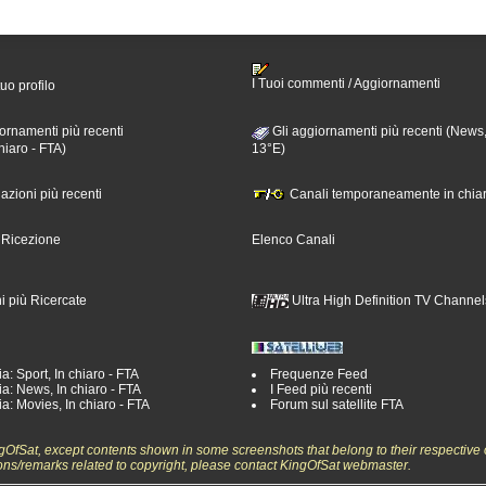
I Tuoi commenti / Aggiornamenti
tuo profilo
ornamenti più recenti
Gli aggiornamenti più recenti (News,
hiaro - FTA)
13°E)
nazioni più recenti
Canali temporaneamente in chiar
i Ricezione
Elenco Canali
i più Ricercate
Ultra High Definition TV Channel
a: Sport, In chiaro - FTA
Frequenze Feed
a: News, In chiaro - FTA
I Feed più recenti
a: Movies, In chiaro - FTA
Forum sul satellite FTA
ngOfSat, except contents shown in some screenshots that belong to their respective 
ons/remarks related to copyright, please contact KingOfSat webmaster.