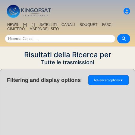
NEWS
[+]
[-]
SATELLITI
CANALI
BOUQUET
FASCI
CIMITERO
MAPPA DEL SITO
Risultati della Ricerca per
Tutte le trasmissioni
Filtering and display options
Advanced options
▼