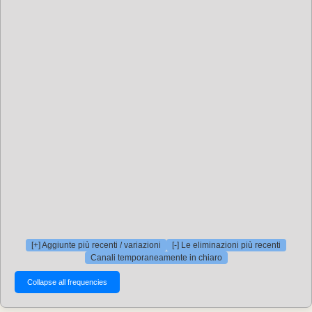
[+] Aggiunte più recenti / variazioni
[-] Le eliminazioni più recenti
Canali temporaneamente in chiaro