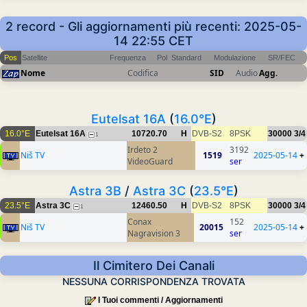
2 record - Gli aggiornamenti più recenti: 2025-05-
14 22:55 CET
Pos
Satellite
Frequenza
Pol
Standard
Modulazione
SR/FEC
Nome
Codifica
SID
Audio
Agg.
Eutelsat 16A
(
16.0°E
)
16.0°E
Eutelsat 16A
10720.70
H
DVB-S2
8PSK
30000
3/4
1
Irdeto 2
3192
Niš TV
1519
2025-05-14
+
VideoGuard
ser
Astra 3B
/
Astra 3C
(
23.5°E
)
23.5°E
Astra 3C
12460.50
H
DVB-S2
8PSK
30000
3/4
1
Conax
152
Niš TV
20015
2025-05-14
+
Nagravision 3
ser
Il Cimitero Dei Canali
NESSUNA CORRISPONDENZA TROVATA
I Tuoi commenti / Aggiornamenti