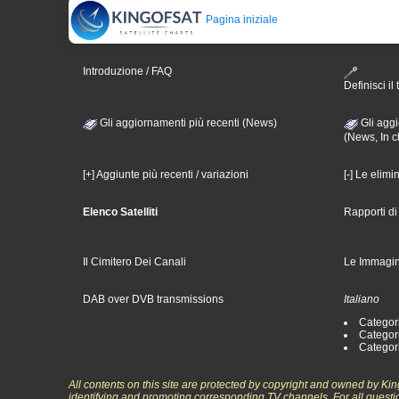
Pagina iniziale
Introduzione / FAQ
Definisci il 
Gli aggiornamenti più recenti (News)
Gli aggi
(News, In c
[+] Aggiunte più recenti / variazioni
[-] Le elimi
Elenco Satelliti
Rapporti d
Il Cimitero Dei Canali
Le Immagin
DAB over DVB transmissions
Italiano
Categori
Categori
Categori
All contents on this site are protected by copyright and owned by Ki
identifying and promoting corresponding TV channels. For all questi