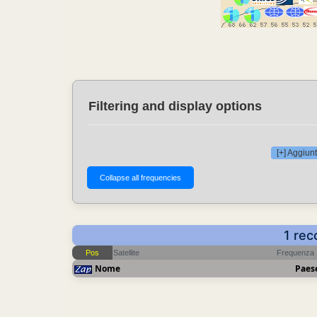
Filtering and display options
[+] Aggiunt
1 rec
Pos
Satellite
Frequenza
Nome
Paes