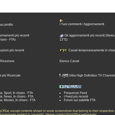
I Tuoi commenti / Aggiornamenti
tuo profilo
ornamenti più recenti
Gli aggiornamenti più recenti (News,
hiaro - FTA)
13°E)
nazioni più recenti
Canali temporaneamente in chiar
i Ricezione
Elenco Canali
i più Ricercate
Ultra High Definition TV Channel
a: Sport, In chiaro - FTA
Frequenze Feed
a: News, In chiaro - FTA
I Feed più recenti
a: Movies, In chiaro - FTA
Forum sul satellite FTA
ngOfSat, except contents shown in some screenshots that belong to their respective 
ons/remarks related to copyright, please contact KingOfSat webmaster.