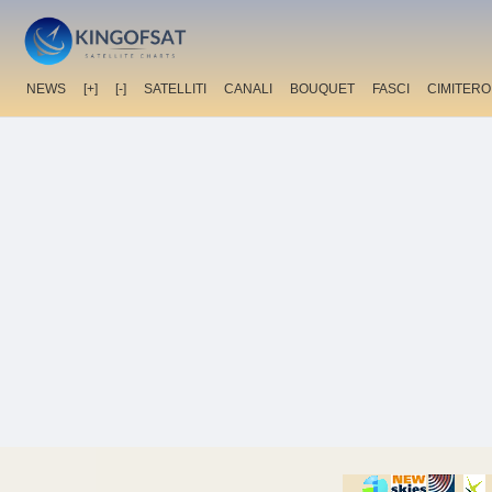
NEWS
[+]
[-]
SATELLITI
CANALI
BOUQUET
FASCI
CIMITERO