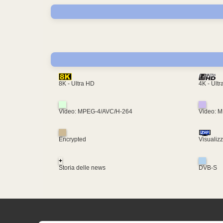
4K - Ult
8K - Ultra HD
Video: MPEG-4/AVC/H-264
Video: 
Encrypted
Visualiz
+
Storia delle news
DVB-S