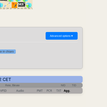
Advanced options
▼
 in chiaro
02 CET
Rete, Bitrate
NID
TID
VPID
Audio
PMT
PCR
TXT
Agg.