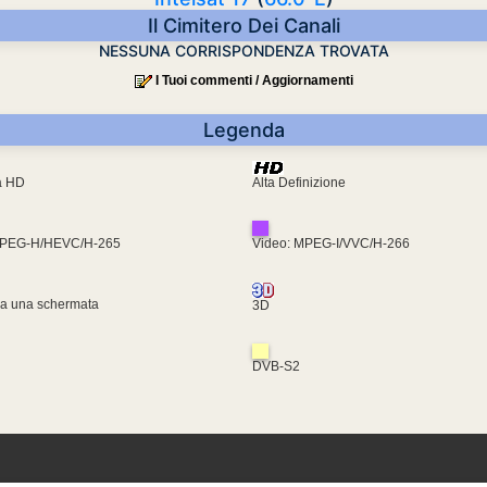
Il Cimitero Dei Canali
NESSUNA CORRISPONDENZA TROVATA
I Tuoi commenti / Aggiornamenti
Legenda
ra HD
Alta Definizione
MPEG-H/HEVC/H-265
Video: MPEG-I/VVC/H-266
za una schermata
3D
DVB-S2