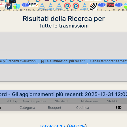
Risultati della Ricerca per
Tutte le trasmissioni
e più recenti / variazioni
[-] Le eliminazioni più recenti
Canali temporaneamente
ord - Gli aggiornamenti più recenti: 2025-12-31 12:
Pol
Txp
Area di copertura
Standard
Modulazione
SR/FEC
e
Categoria
Bouquet
Codifica
SID
Intelsat 17
(
66.0°E
)