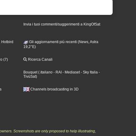
Invia i tuoi commenti/suggerimenti a KingOfSat
 Hotbird
Gli aggiornamenti più recenti (News, Astra
19,2°E)
o (7)
Ricerca Canali
Bouquet
(
Italiano
- RAI
- Mediaset
- Sky Italia
-
TivùSat
)
s
Channels broadcasting in 3D
owners. Screenshots are only proposed to help illustrating,